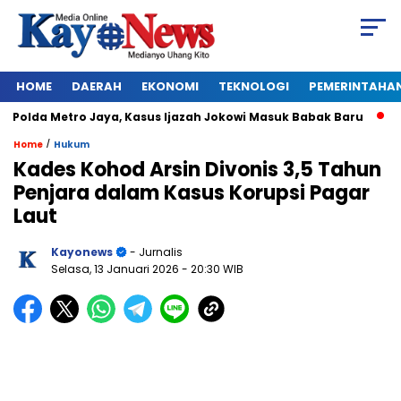
HOME
DAERAH
EKONOMI
TEKNOLOGI
PEMERINTAHA
olda Metro Jaya, Kasus Ijazah Jokowi Masuk Babak Baru
BREA
/
Home
Hukum
Kades Kohod Arsin Divonis 3,5 Tahun
Penjara dalam Kasus Korupsi Pagar
Laut
Kayonews
- Jurnalis
Selasa, 13 Januari 2026
- 20:30 WIB