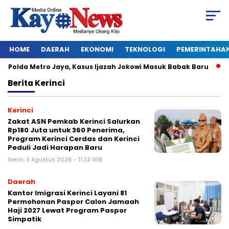
HOME
DAERAH
EKONOMI
TEKNOLOGI
PEMERINTAHA
Polda Metro Jaya, Kasus Ijazah Jokowi Masuk Babak Baru
BRE
Berita
Kerinci
Kerinci
Zakat ASN Pemkab Kerinci Salurkan
Rp180 Juta untuk 360 Penerima,
Program Kerinci Cerdas dan Kerinci
Peduli Jadi Harapan Baru
Senin, 3 Agustus 2026 - 11:33 WIB
Daerah
Kantor Imigrasi Kerinci Layani 81
Permohonan Paspor Calon Jamaah
Haji 2027 Lewat Program Paspor
Simpatik