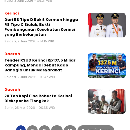
Rabu, 3 Juni 2026 - 09:01 WIB
Kerinci
Dari RS Tipe D Bukit Kerman hingga
RS Tipe C Siulak, Bukti
Pembangunan Kesehatan Kerinci
yang Berkelanjutan
Selasa, 2 Juni 2026 - 14:15 WIB
Daerah
Tender RSUD Kerinci Rp137,5 Miliar
Rampung, Monadi Sebut Kado
Bahagia untuk Masyarakat
Selasa, 2 Juni 2026 - 10:47 WIB
Daerah
20 Ton Kopi Fine Robusta Kerinci
Diekspor ke Tiongkok
Senin, 25 Mei 2026 - 00:35 WIB
Paginasi
pos