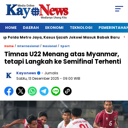
HOME
DAERAH
EKONOMI
TEKNOLOGI
PEMERINTAHA
 Polda Metro Jaya, Kasus Ijazah Jokowi Masuk Babak Baru
BR
/
/
/
Home
Internasional
Nasional
Sport
Timnas U22 Menang atas Myanmar,
tetapi Langkah ke Semifinal Terhenti
Kayonews
- Jurnalis
Sabtu, 13 Desember 2025
- 09:00 WIB