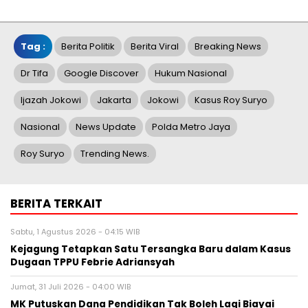
Tag :
Berita Politik
Berita Viral
Breaking News
Dr Tifa
Google Discover
Hukum Nasional
Ijazah Jokowi
Jakarta
Jokowi
Kasus Roy Suryo
Nasional
News Update
Polda Metro Jaya
Roy Suryo
Trending News.
BERITA TERKAIT
Sabtu, 1 Agustus 2026 - 04:15 WIB
Kejagung Tetapkan Satu Tersangka Baru dalam Kasus
Dugaan TPPU Febrie Adriansyah
Jumat, 31 Juli 2026 - 04:00 WIB
MK Putuskan Dana Pendidikan Tak Boleh Lagi Biayai