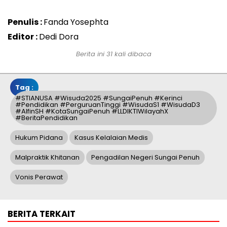
Penulis :
Fanda Yosephta
Editor :
Dedi Dora
Berita ini 31 kali dibaca
Tag :
#STIANUSA #Wisuda2025 #SungaiPenuh #Kerinci
#Pendidikan #PerguruanTinggi #WisudaS1 #WisudaD3
#AlfinSH #KotaSungaiPenuh #LLDIKTIWilayahX
#BeritaPendidikan
Hukum Pidana
Kasus Kelalaian Medis
Malpraktik Khitanan
Pengadilan Negeri Sungai Penuh
Vonis Perawat
BERITA TERKAIT