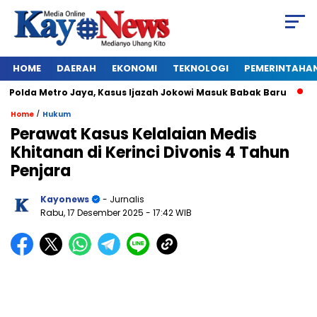
HOME
DAERAH
EKONOMI
TEKNOLOGI
PEMERINTAHA
olda Metro Jaya, Kasus Ijazah Jokowi Masuk Babak Baru
BRE
/
Home
Hukum
Perawat Kasus Kelalaian Medis
Khitanan di Kerinci Divonis 4 Tahun
Penjara
Kayonews
- Jurnalis
Rabu, 17 Desember 2025
- 17:42 WIB