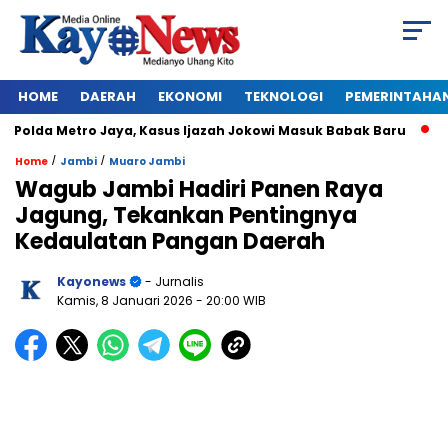
HOME
DAERAH
EKONOMI
TEKNOLOGI
PEMERINTAHA
olda Metro Jaya, Kasus Ijazah Jokowi Masuk Babak Baru
BREA
/
/
Home
Jambi
Muaro Jambi
Wagub Jambi Hadiri Panen Raya
Jagung, Tekankan Pentingnya
Kedaulatan Pangan Daerah
Kayonews
- Jurnalis
Kamis, 8 Januari 2026
- 20:00 WIB