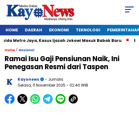
HOME
DAERAH
EKONOMI
TEKNOLOGI
PEMERINTAHA
da Metro Jaya, Kasus Ijazah Jokowi Masuk Babak Baru
BREAKI
/
Home
Nasional
Ramai Isu Gaji Pensiunan Naik, Ini
Penegasan Resmi dari Taspen
Kayonews
- Jurnalis
Selasa, 11 November 2025
- 02:40 WIB