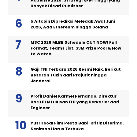
AdSense 2026: Strategi RPM Tinggi yang
Banyak Dicari Publisher
5 Altcoin Diprediksi Meledak Awal Juni
2026, Ada Ethereum hingga Solana
MSC 2026 MLBB Schedule OUT NOW! Full
Format, Teams List, $3M Prize Pool & How
to Watch
Gaji TNI Terbaru 2026 Resmi Naik, Berikut
Besaran Tukin dari Prajurit hingga
Jenderal
Profil Daniel Karmel Fernando, Direktur
Baru PLN Lulusan ITB yang Berkarier dari
Engineer
Yusril soal Film Pesta Babi: Kritik Diterima,
Seniman Harus Terbuka