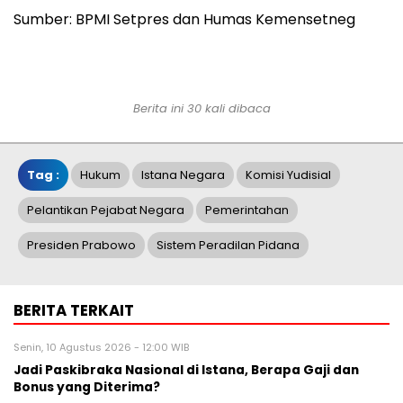
Sumber: BPMI Setpres dan Humas Kemensetneg
Berita ini 30 kali dibaca
Tag :
Hukum
Istana Negara
Komisi Yudisial
Pelantikan Pejabat Negara
Pemerintahan
Presiden Prabowo
Sistem Peradilan Pidana
BERITA TERKAIT
Senin, 10 Agustus 2026 - 12:00 WIB
Jadi Paskibraka Nasional di Istana, Berapa Gaji dan
Bonus yang Diterima?