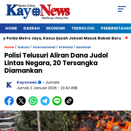
HOME
DAERAH
EKONOMI
TEKNOLOGI
PEMERINTAHA
Polda Metro Jaya, Kasus Ijazah Jokowi Masuk Babak Baru
BRE
/
/
/
/
Home
Hukum
Internasional
Kriminal
Nasional
Polisi Telusuri Aliran Dana Judol
Lintas Negara, 20 Tersangka
Diamankan
Kayonews
- Jurnalis
Jumat, 2 Januari 2026
- 23:42 WIB