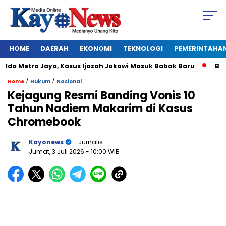
HOME
DAERAH
EKONOMI
TEKNOLOGI
PEMERINTAHA
 Metro Jaya, Kasus Ijazah Jokowi Masuk Babak Baru
BREAKIN
/
/
Home
Hukum
Nasional
Kejagung Resmi Banding Vonis 10
Tahun Nadiem Makarim di Kasus
Chromebook
Kayonews
- Jurnalis
Jumat, 3 Juli 2026
- 10:00 WIB