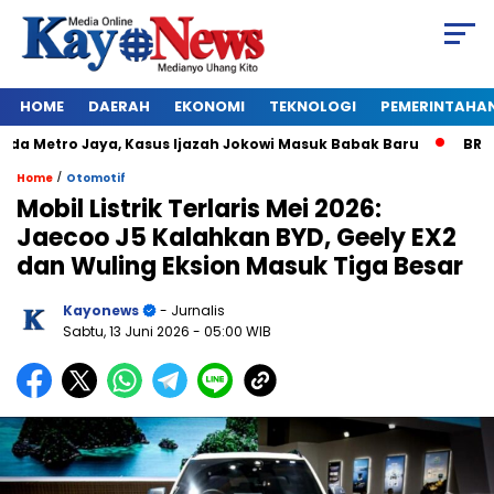
HOME
DAERAH
EKONOMI
TEKNOLOGI
PEMERINTAHA
Metro Jaya, Kasus Ijazah Jokowi Masuk Babak Baru
BREAKING 
/
Home
Otomotif
Mobil Listrik Terlaris Mei 2026:
Jaecoo J5 Kalahkan BYD, Geely EX2
dan Wuling Eksion Masuk Tiga Besar
Kayonews
- Jurnalis
Sabtu, 13 Juni 2026
- 05:00 WIB