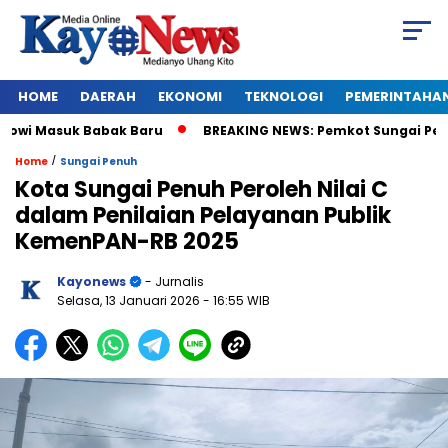
HOME
DAERAH
EKONOMI
TEKNOLOGI
PEMERINTAHA
wi Masuk Babak Baru
BREAKING NEWS: Pemkot Sungai Penuh Resh
/
Home
Sungai Penuh
Kota Sungai Penuh Peroleh Nilai C
dalam Penilaian Pelayanan Publik
KemenPAN-RB 2025
Kayonews
- Jurnalis
Selasa, 13 Januari 2026
- 16:55 WIB