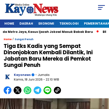
HOME
DAERAH
EKONOMI
TEKNOLOGI
PEMERINTAHA
 Metro Jaya, Kasus Ijazah Jokowi Masuk Babak Baru
BREAKIN
/
Home
Sungai Penuh
Tiga Eks Kadis yang Sempat
Dinonjobkan Kembali Dilantik, Ini
Jabatan Baru Mereka di Pemkot
Sungai Penuh
Kayonews
- Jurnalis
Kamis, 18 Juni 2026
- 22:10 WIB