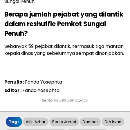
Sungai Penuh.
Berapa jumlah pejabat yang dilantik
dalam reshuffle Pemkot Sungai
Penuh?
Sebanyak 59 pejabat dilantik, termasuk tiga mantan
kepala dinas yang sebelumnya sempat dinonjobkan.
Penulis :
Fanda Yosephta
Editor :
Fanda Yosephta
Berita ini 393 kali dibaca
Tag :
Alfin Azhar
Berita Jambi
Damhar
Drh Irvan