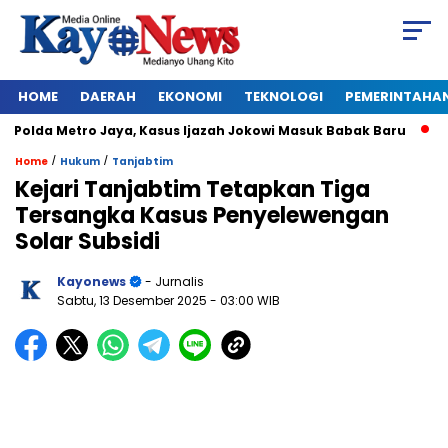
HOME
DAERAH
EKONOMI
TEKNOLOGI
PEMERINTAHA
olda Metro Jaya, Kasus Ijazah Jokowi Masuk Babak Baru
BREA
/
/
Home
Hukum
Tanjabtim
Kejari Tanjabtim Tetapkan Tiga
Tersangka Kasus Penyelewengan
Solar Subsidi
Kayonews
- Jurnalis
Sabtu, 13 Desember 2025
- 03:00 WIB