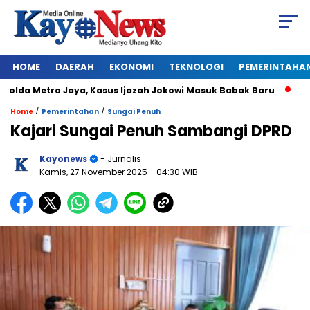
HOME
DAERAH
EKONOMI
TEKNOLOGI
PEMERINTAHA
lda Metro Jaya, Kasus Ijazah Jokowi Masuk Babak Baru
BREAK
/
/
Home
Pemerintahan
Sungai Penuh
Kajari Sungai Penuh Sambangi DPRD
Kayonews
- Jurnalis
Kamis, 27 November 2025
- 04:30 WIB