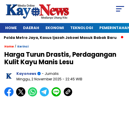
HOME
DAERAH
EKONOMI
TEKNOLOGI
PEMERINTAHA
olda Metro Jaya, Kasus Ijazah Jokowi Masuk Babak Baru
BREA
/
Home
Kerinci
Harga Turun Drastis, Perdagangan
Kulit Kayu Manis Lesu
Kayonews
- Jurnalis
Minggu, 2 November 2025
- 22:45 WIB