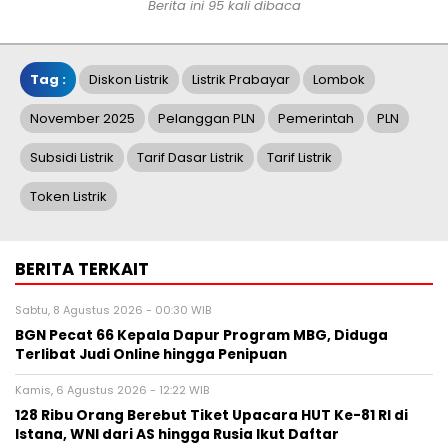
Berita ini 95 kali dibaca
Tag :
Diskon Listrik
Listrik Prabayar
Lombok
November 2025
Pelanggan PLN
Pemerintah
PLN
Subsidi Listrik
Tarif Dasar Listrik
Tarif Listrik
Token Listrik
BERITA TERKAIT
Sabtu, 8 Agustus 2026 - 00:30 WIB
BGN Pecat 66 Kepala Dapur Program MBG, Diduga
Terlibat Judi Online hingga Penipuan
Kamis, 6 Agustus 2026 - 12:22 WIB
128 Ribu Orang Berebut Tiket Upacara HUT Ke-81 RI di
Istana, WNI dari AS hingga Rusia Ikut Daftar