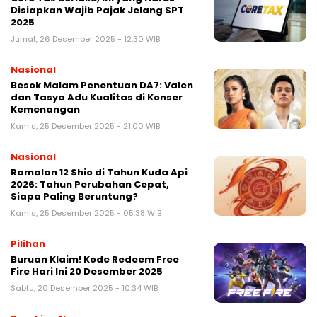
Disiapkan Wajib Pajak Jelang SPT
2025
Jumat, 26 Desember 2025 - 12:30 WIB
Nasional
Besok Malam Penentuan DA7: Valen
dan Tasya Adu Kualitas di Konser
Kemenangan
Kamis, 25 Desember 2025 - 21:00 WIB
Nasional
Ramalan 12 Shio di Tahun Kuda Api
2026: Tahun Perubahan Cepat,
Siapa Paling Beruntung?
Kamis, 25 Desember 2025 - 05:38 WIB
Pilihan
Buruan Klaim! Kode Redeem Free
Fire Hari Ini 20 Desember 2025
Sabtu, 20 Desember 2025 - 10:34 WIB