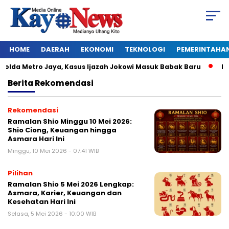
HOME
DAERAH
EKONOMI
TEKNOLOGI
PEMERINTAHA
lda Metro Jaya, Kasus Ijazah Jokowi Masuk Babak Baru
BREAK
Berita
Rekomendasi
Rekomendasi
Ramalan Shio Minggu 10 Mei 2026:
Shio Ciong, Keuangan hingga
Asmara Hari Ini
Minggu, 10 Mei 2026 - 07:41 WIB
Pilihan
Ramalan Shio 5 Mei 2026 Lengkap:
Asmara, Karier, Keuangan dan
Kesehatan Hari Ini
Selasa, 5 Mei 2026 - 10:00 WIB