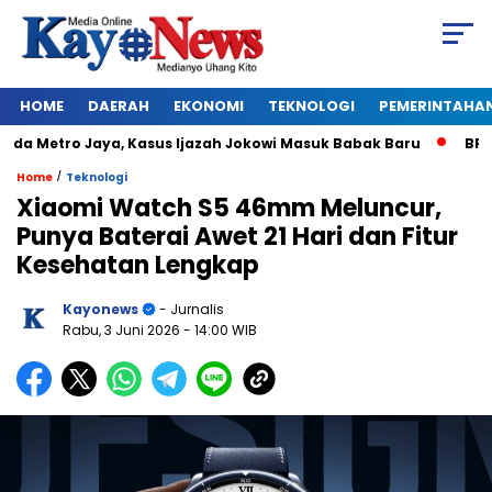
HOME
DAERAH
EKONOMI
TEKNOLOGI
PEMERINTAHA
a Metro Jaya, Kasus Ijazah Jokowi Masuk Babak Baru
BREAKIN
/
Home
Teknologi
Xiaomi Watch S5 46mm Meluncur,
Punya Baterai Awet 21 Hari dan Fitur
Kesehatan Lengkap
Kayonews
- Jurnalis
Rabu, 3 Juni 2026
- 14:00 WIB