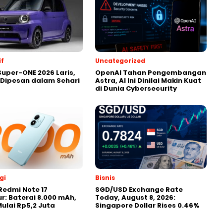
f
Uncategorized
uper-ONE 2026 Laris,
OpenAI Tahan Pengembangan
t Dipesan dalam Sehari
Astra, AI Ini Dinilai Makin Kuat
di Dunia Cybersecurity
gi
Bisnis
Redmi Note 17
SGD/USD Exchange Rate
r: Baterai 8.000 mAh,
Today, August 8, 2026:
ulai Rp5,2 Juta
Singapore Dollar Rises 0.46%