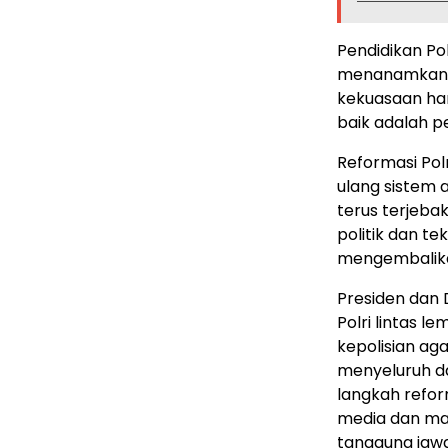
Pendidikan Po
menanamkan ni
kekuasaan har
baik adalah p
Reformasi Pol
ulang sistem 
terus terjeba
politik dan te
mengembalikan
Presiden dan 
Polri lintas 
kepolisian ag
menyeluruh da
langkah reform
media dan ma
tanggung jawa