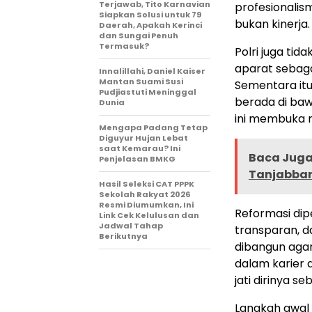
Terjawab, Tito Karnavian
profesionalis
Siapkan Solusi untuk 79
bukan kinerja.
Daerah, Apakah Kerinci
dan Sungai Penuh
Termasuk?
Polri juga tid
aparat sebaga
Innalillahi, Daniel Kaiser
Mantan Suami Susi
Sementara itu
Pudjiastuti Meninggal
berada di bawa
Dunia
ini membuka 
Mengapa Padang Tetap
Diguyur Hujan Lebat
saat Kemarau? Ini
Baca Juga 
Penjelasan BMKG
Tanjabbar
Hasil Seleksi CAT PPPK
Sekolah Rakyat 2026
Resmi Diumumkan, Ini
Reformasi dip
Link Cek Kelulusan dan
Jadwal Tahap
transparan, d
Berikutnya
dibangun agar
dalam karier 
jati dirinya 
Langkah awal 