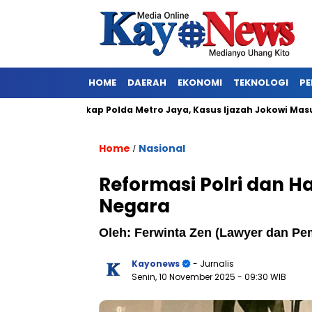
HOME
DAERAH
EKONOMI
TEKNOLOGI
PE
kan Ditangkap Polda Metro Jaya, Kasus Ijazah Jokowi Masuk Baba
Home
Nasional
/
Reformasi Polri dan H
Negara
Oleh: Ferwinta Zen (Lawyer dan Pem
Kayonews
- Jurnalis
Senin, 10 November 2025
- 09:30 WIB