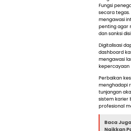
Fungsi penega
secara tegas. 
mengawasi int
penting agar 
dan sanksi disi
Digitalisasi 
dashboard kas
mengawasi lan
kepercayaan p
Perbaikan kes
menghadapi ri
tunjangan aka
sistem karier 
profesional m
Baca Juga 
Naikkan P