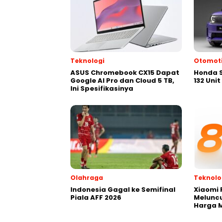
Teknologi
Otomoti
ASUS Chromebook CX15 Dapat
Honda S
Google AI Pro dan Cloud 5 TB,
132 Uni
Ini Spesifikasinya
Olahraga
Teknolo
Indonesia Gagal ke Semifinal
Xiaomi 
Piala AFF 2026
Meluncu
Harga M