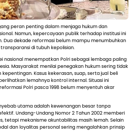
ng peran penting dalam menjaga hukum dan
onal. Namun, kepercayaan publik terhadap institusi ini
n. Dua dekade reformasi belum mampu menumbuhkan
 transparansi di tubuh kepolisian.
ei nasional menempatkan Polri sebagai lembaga paling
nesia. Masyarakat menilai penegakan hukum sering tidak
 kepentingan. Kasus kekerasan, suap, serta jual beli
lihatkan lemahnya kontrol internal. Situasi ini
eformasi Polri pasca 1998 belum menyentuh akar
enyebab utama adalah kewenangan besar tanpa
fektif. Undang-Undang Nomor 2 Tahun 2002 memberi
s, tetapi mekanisme akuntabilitas masih lemah. Selain
odal dan loyalitas personal sering mengalahkan prinsip