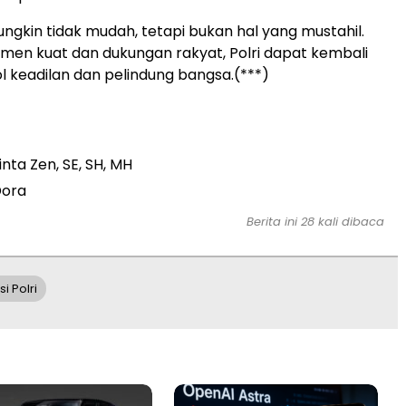
gkin tidak mudah, tetapi bukan hal yang mustahil.
en kuat dan dukungan rakyat, Polri dapat kembali
l keadilan dan pelindung bangsa.(***)
nta Zen, SE, SH, MH
Dora
Berita ini 28 kali dibaca
i Polri