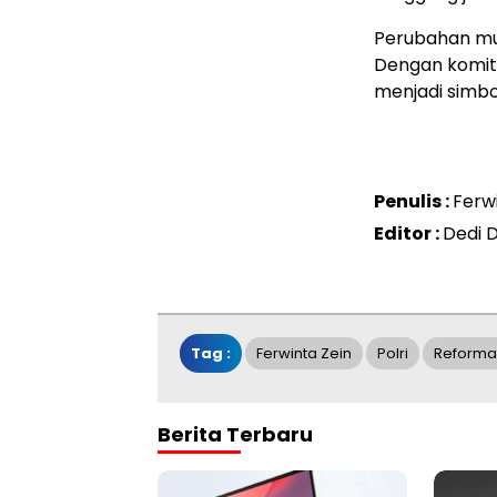
Perubahan mun
Dengan komitm
menjadi simbo
Penulis :
Ferwi
Editor :
Dedi 
Tag :
Ferwinta Zein
Polri
Reformas
Berita Terbaru