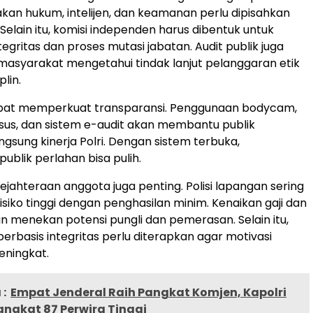
kan hukum, intelijen, dan keamanan perlu dipisahkan
Selain itu, komisi independen harus dibentuk untuk
egritas dan proses mutasi jabatan. Audit publik juga
masyarakat mengetahui tindak lanjut pelanggaran etik
plin.
dapat memperkuat transparansi. Penggunaan bodycam,
us, dan sistem e-audit akan membantu publik
gsung kinerja Polri. Dengan sistem terbuka,
ublik perlahan bisa pulih.
ejahteraan anggota juga penting. Polisi lapangan sering
siko tinggi dengan penghasilan minim. Kenaikan gaji dan
n menekan potensi pungli dan pemerasan. Selain itu,
berbasis integritas perlu diterapkan agar motivasi
eningkat.
:
Empat Jenderal Raih Pangkat Komjen, Kapolri
angkat 87 Perwira Tinggi