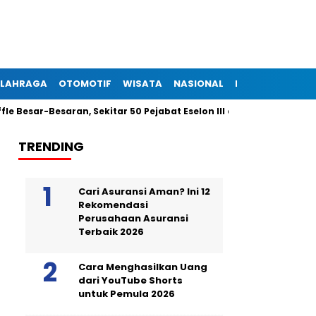
LAHRAGA
OTOMOTIF
WISATA
NASIONAL
INTERNASIONAL
esaran, Sekitar 50 Pejabat Eselon III dan IV Dilantik Malam Ini
TRENDING
Cari Asuransi Aman? Ini 12
Rekomendasi
Perusahaan Asuransi
Terbaik 2026
Cara Menghasilkan Uang
dari YouTube Shorts
untuk Pemula 2026