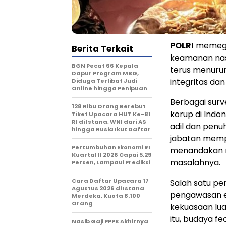
POLRI
memega
Berita Terkait
keamanan nasi
BGN Pecat 66 Kepala
terus menuru
Dapur Program MBG,
integritas dan
Diduga Terlibat Judi
Online hingga Penipuan
Berbagai surv
128 Ribu Orang Berebut
korup di Indo
Tiket Upacara HUT Ke-81
RI di Istana, WNI dari AS
adil dan penuh
hingga Rusia Ikut Daftar
jabatan memper
Pertumbuhan Ekonomi RI
menandakan r
Kuartal II 2026 Capai 5,29
masalahnya.
Persen, Lampaui Prediksi
Cara Daftar Upacara 17
Salah satu p
Agustus 2026 di Istana
pengawasan e
Merdeka, Kuota 8.100
Orang
kekuasaan lua
itu, budaya fe
Nasib Gaji PPPK Akhirnya