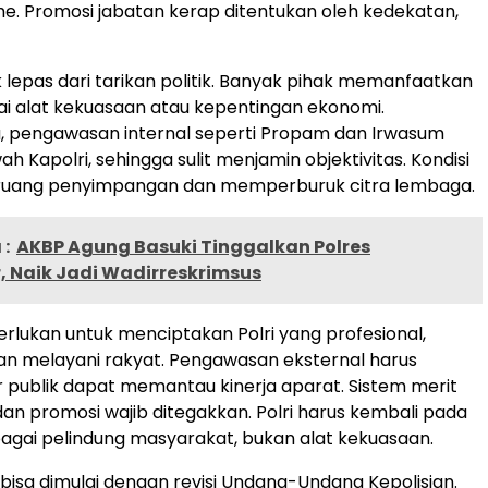
me. Promosi jabatan kerap ditentukan oleh kedekatan,
ak lepas dari tarikan politik. Banyak pihak memanfaatkan
i alat kekuasaan atau kepentingan ekonomi.
, pengawasan internal seperti Propam dan Irwasum
h Kapolri, sehingga sulit menjamin objektivitas. Kondisi
ruang penyimpangan dan memperburuk citra lembaga.
:
AKBP Agung Basuki Tinggalkan Polres
, Naik Jadi Wadirreskrimsus
erlukan untuk menciptakan Polri yang profesional,
an melayani rakyat. Pengawasan eksternal harus
 publik dapat memantau kinerja aparat. Sistem merit
dan promosi wajib ditegakkan. Polri harus kembali pada
sebagai pelindung masyarakat, bukan alat kekuasaan.
bisa dimulai dengan revisi Undang-Undang Kepolisian.