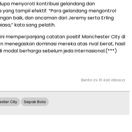
 lupa menyoroti kontribusi gelandang dan
yang tampil efektif. “Para gelandang mengontrol
gan baik, dan ancaman dari Jeremy serta Erling
iasa,” kata sang pelatih.
i memperpanjang catatan positif Manchester City di
in menegaskan dominasi mereka atas rival berat, hasil
adi modal berharga sebelum jeda internasional.(***)
Berita ini 15 kali dibaca
ster City
Sepak Bola