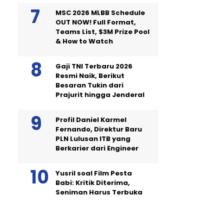
MSC 2026 MLBB Schedule
OUT NOW! Full Format,
Teams List, $3M Prize Pool
& How to Watch
Gaji TNI Terbaru 2026
Resmi Naik, Berikut
Besaran Tukin dari
Prajurit hingga Jenderal
Profil Daniel Karmel
Fernando, Direktur Baru
PLN Lulusan ITB yang
Berkarier dari Engineer
Yusril soal Film Pesta
Babi: Kritik Diterima,
Seniman Harus Terbuka