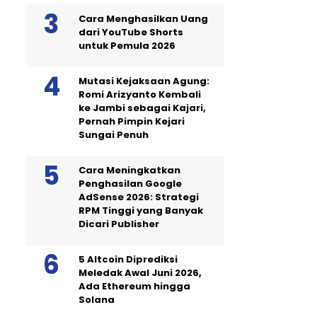
Cara Menghasilkan Uang
dari YouTube Shorts
untuk Pemula 2026
Mutasi Kejaksaan Agung:
Romi Arizyanto Kembali
ke Jambi sebagai Kajari,
Pernah Pimpin Kejari
Sungai Penuh
Cara Meningkatkan
Penghasilan Google
AdSense 2026: Strategi
RPM Tinggi yang Banyak
Dicari Publisher
5 Altcoin Diprediksi
Meledak Awal Juni 2026,
Ada Ethereum hingga
Solana