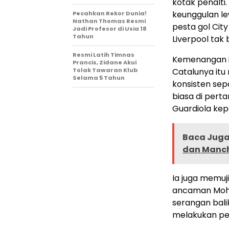
kotak penalt
keunggulan le
Pecahkan Rekor Dunia!
Nathan Thomas Resmi
pesta gol City
Jadi Profesor di Usia 18
Tahun
Liverpool tak
Resmi Latih Timnas
Kemenangan in
Prancis, Zidane Akui
Tolak Tawaran Klub
Catalunya it
Selama 5 Tahun
konsisten sep
biasa di perta
Guardiola kep
Baca Juga 
dan Manche
Ia juga memuj
ancaman Moha
serangan bali
melakukan pe