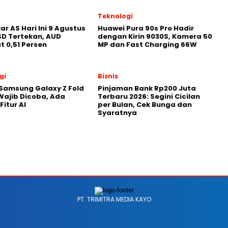
Teknologi
ar AS Hari Ini 9 Agustus
Huawei Pura 90s Pro Hadir
SD Tertekan, AUD
dengan Kirin 9030S, Kamera 50
 0,51 Persen
MP dan Fast Charging 66W
gi
Bisnis
r Samsung Galaxy Z Fold
Pinjaman Bank Rp200 Juta
Wajib Dicoba, Ada
Terbaru 2026: Segini Cicilan
Fitur AI
per Bulan, Cek Bunga dan
Syaratnya
PT. TRIMITRA MEDIA KAYO