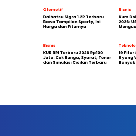
Otomotif
Bisnis
Daihatsu Sigra 1.2R Terbaru
Kurs Dol
Bawa Tampilan Sporty, Ini
2026: U
Harga dan Fiturnya
Menguat
Bisnis
Teknolo
KUR BRI Terbaru 2026 Rp100
19 Fitu
Juta: Cek Bunga, Syarat, Tenor
8 yang 
dan Simulasi Cicilan Terbaru
Banyak 