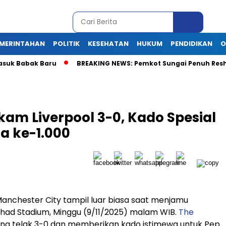
MERINTAHAN
POLITIK
KESEHATAN
HUKUM
PENDIDIKAN
O
k Babak Baru
BREAKING NEWS: Pemkot Sungai Penuh Reshuffle B
am Liverpool 3-0, Kado Spesial
a ke-1.000
anchester City tampil luar biasa saat menjamu
Etihad Stadium, Minggu (9/11/2025) malam WIB.
The
g telak 3-0 dan memberikan kado istimewa untuk Pep