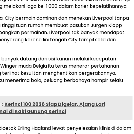
g melakoni laga ke-1.000 dalam karier kepelatihannya.
ga, City bermain dominan dan menekan Liverpool tanpa
ng tinggi tuan rumah membuat pasukan Jurgen Klopp
bangkan permainan. Liverpool tak banyak mendapat
enyerang karena lini tengah City tampil solid dan
 banyak datang dari sisi kanan melalui kecepatan
Winger muda Belgia itu terus meneror pertahanan
g terlihat kesulitan menghentikan pergerakannya.
oku menerima bola, peluang berbahaya hampir selalu
:
Kerinci 100 2026 Siap Digelar, Ajang Lari
nal di Kaki Gunung Kerinci
icetak Erling Haaland lewat penyelesaian klinis di dalam