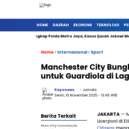
HOME
DAERAH
EKONOMI
TEKNOLOGI
PE
ikabarkan Ditangkap Polda Metro Jaya, Kasus Ijazah Jokowi Masu
Home
Internasional
Sport
/
/
Manchester City Bungk
untuk Guardiola di Lag
Kayonews
- Jurnalis
Senin, 10 November 2025
- 13:45 WIB
JAKARTA
— M
Berita Terkait
Liverpool di 
Man City Comeback,
Citizens
menan