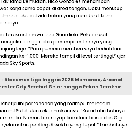
i. Tak lama kemudian, Nico Gonzalez menambah
wat kerja sama cepat di area tengah. Doku menutup
 dengan aksi individu brilian yang membuat kiper
 berdaya.
i terasa istimewa bagi Guardiola. Pelatih asal
u mengaku bangga atas penampilan timnya yang
anjang laga. “Para pemain memberi saya hadiah luar
ndingan ke-1.000. Mereka tampil di level tertinggi,” ujar
ada Sky Sports.
:
Klasemen Liga Inggris 2026 Memanas, Arsenal
ster City Berebut Gelar hingga Pekan Terakhir
i kinerja lini pertahanan yang mampu meredam
med Salah dan rekan-rekannya. “Kami tahu bahaya
k mereka. Namun bek sayap kami luar biasa, dan Gigi
nyelamatan penting di waktu yang tepat,” tambahnya.