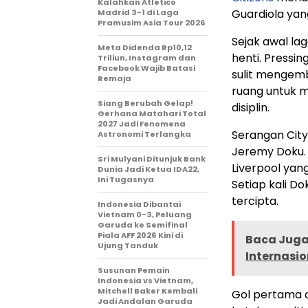
Kalahkan Atletico
Guardiola yan
Madrid 3-1 di Laga
Pramusim Asia Tour 2026
Sejak awal la
Meta Didenda Rp10,12
henti. Pressi
Triliun, Instagram dan
Facebook Wajib Batasi
sulit mengem
Remaja
ruang untuk m
Siang Berubah Gelap!
disiplin.
Gerhana Matahari Total
2027 Jadi Fenomena
Serangan City
Astronomi Terlangka
Jeremy Doku. 
Sri Mulyani Ditunjuk Bank
Liverpool yan
Dunia Jadi Ketua IDA22,
Ini Tugasnya
Setiap kali D
tercipta.
Indonesia Dibantai
Vietnam 0-3, Peluang
Garuda ke Semifinal
Piala AFF 2026 Kini di
Baca Juga 
Ujung Tanduk
Internasio
Susunan Pemain
Indonesia vs Vietnam,
Mitchell Baker Kembali
Gol pertama d
Jadi Andalan Garuda