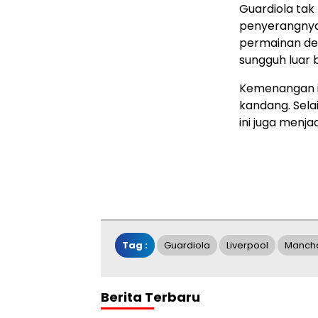
Guardiola tak
penyerangnya 
permainan den
sungguh luar b
Kemenangan in
kandang. Sela
ini juga menj
Tag :
Guardiola
Liverpool
Manche
Berita Terbaru