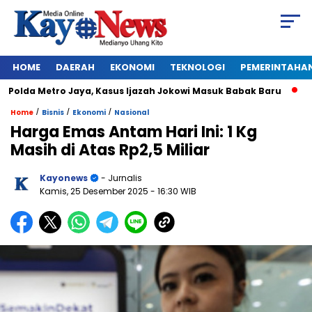
HOME
DAERAH
EKONOMI
TEKNOLOGI
PEMERINTAHA
lda Metro Jaya, Kasus Ijazah Jokowi Masuk Babak Baru
BREA
/
/
/
Home
Bisnis
Ekonomi
Nasional
Harga Emas Antam Hari Ini: 1 Kg
Masih di Atas Rp2,5 Miliar
Kayonews
- Jurnalis
Kamis, 25 Desember 2025
- 16:30 WIB