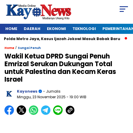
HOME
DAERAH
EKONOMI
TEKNOLOGI
PEMERINTAHA
olda Metro Jaya, Kasus Ijazah Jokowi Masuk Babak Baru
BREA
/
Home
Sungai Penuh
Wakil Ketua DPRD Sungai Penuh
Emrizal Serukan Dukungan Total
untuk Palestina dan Kecam Keras
Israel
Kayonews
- Jurnalis
Minggu, 23 November 2025
- 19:00 WIB