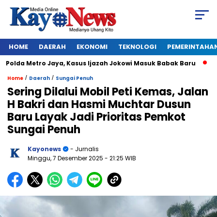
HOME
DAERAH
EKONOMI
TEKNOLOGI
PEMERINTAHA
lda Metro Jaya, Kasus Ijazah Jokowi Masuk Babak Baru
BREA
/
/
Home
Daerah
Sungai Penuh
Sering Dilalui Mobil Peti Kemas, Jalan
H Bakri dan Hasmi Muchtar Dusun
Baru Layak Jadi Prioritas Pemkot
Sungai Penuh
Kayonews
- Jurnalis
Minggu, 7 Desember 2025
- 21:25 WIB