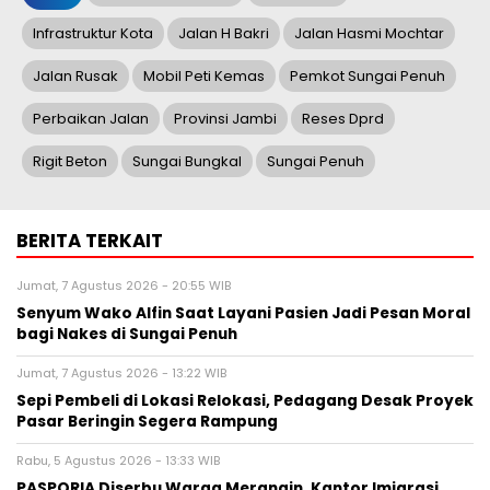
Infrastruktur Kota
Jalan H Bakri
Jalan Hasmi Mochtar
Jalan Rusak
Mobil Peti Kemas
Pemkot Sungai Penuh
Perbaikan Jalan
Provinsi Jambi
Reses Dprd
Rigit Beton
Sungai Bungkal
Sungai Penuh
BERITA TERKAIT
Jumat, 7 Agustus 2026 - 20:55 WIB
Senyum Wako Alfin Saat Layani Pasien Jadi Pesan Moral
bagi Nakes di Sungai Penuh
Jumat, 7 Agustus 2026 - 13:22 WIB
Sepi Pembeli di Lokasi Relokasi, Pedagang Desak Proyek
Pasar Beringin Segera Rampung
Rabu, 5 Agustus 2026 - 13:33 WIB
PASPORIA Diserbu Warga Merangin, Kantor Imigrasi