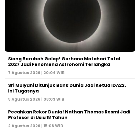
Siang Berubah Gelap! Gerhana Matahari Total
2027 Jadi Fenomena Astronomi Terlangka
7 Agustus 2026 | 20:04 WIB
Sri Mulyani Ditunjuk Bank Dunia Jadi Ketua IDA22,
Ini Tugasnya
5 Agustus 2026 | 08:03 WIB
Pecahkan Rekor Dunia! Nathan Thomas Resmi Jadi
Profesor di Usia 18 Tahun
2 Agustus 2026 | 15:08 WIB