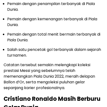
Pemain dengan penampilan terbanyak di Piala
Dunia.
Pemain dengan kemenangan terbanyak di Piala
Dunia.
Pemain dengan total menit bermain terbanyak di
Piala Dunia.
Salah satu pencetak gol terbanyak dalam sejarah
turnamen.
Catatan tersebut semakin melengkapi koleksi
prestasi Messi yang sebelumnya telah
memenangkan Piala Dunia 2022, meraih delapan
Ballon d’Or, serta mengoleksi puluhan gelar
sepanjang karier profesionalnya.
Cristiano Ronaldo Masih Berburu