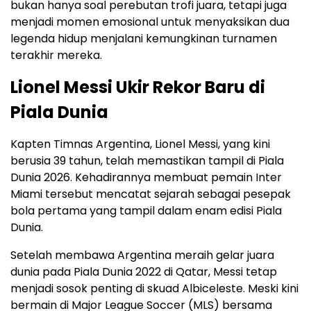
bukan hanya soal perebutan trofi juara, tetapi juga
menjadi momen emosional untuk menyaksikan dua
legenda hidup menjalani kemungkinan turnamen
terakhir mereka.
Lionel Messi Ukir Rekor Baru di
Piala Dunia
Kapten Timnas Argentina, Lionel Messi, yang kini
berusia 39 tahun, telah memastikan tampil di Piala
Dunia 2026. Kehadirannya membuat pemain Inter
Miami tersebut mencatat sejarah sebagai pesepak
bola pertama yang tampil dalam enam edisi Piala
Dunia.
Setelah membawa Argentina meraih gelar juara
dunia pada Piala Dunia 2022 di Qatar, Messi tetap
menjadi sosok penting di skuad Albiceleste. Meski kini
bermain di Major League Soccer (MLS) bersama