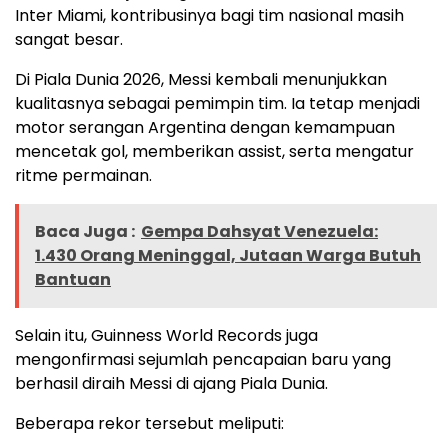
Inter Miami, kontribusinya bagi tim nasional masih
sangat besar.
Di Piala Dunia 2026, Messi kembali menunjukkan
kualitasnya sebagai pemimpin tim. Ia tetap menjadi
motor serangan Argentina dengan kemampuan
mencetak gol, memberikan assist, serta mengatur
ritme permainan.
Baca Juga :
Gempa Dahsyat Venezuela:
1.430 Orang Meninggal, Jutaan Warga Butuh
Bantuan
Selain itu, Guinness World Records juga
mengonfirmasi sejumlah pencapaian baru yang
berhasil diraih Messi di ajang Piala Dunia.
Beberapa rekor tersebut meliputi: