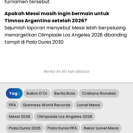
turnamen tersebut.
Apakah Messi masih ingin bermain untuk
Timnas Argentina setelah 2026?
Sejumlah laporan menyebut Messi lebih berpeluang
menargetkan Olimpiade Los Angeles 2028 dibanding
tampil di Piala Dunia 2030.
Berita ini 60 kali dibaca
Tag :
Ballon D'Or
Berita Bola
Cristiano Ronaldo
FIFA
Guinness World Records
Lionel Messi
Messi 2026
Olimpiade Los Angeles 2028
Piala Dunia 2026
Piala Dunia FIFA
Rekor Lionel Messi