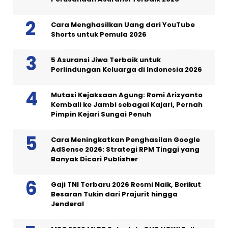
Cara Menghasilkan Uang dari YouTube
Shorts untuk Pemula 2026
5 Asuransi Jiwa Terbaik untuk
Perlindungan Keluarga di Indonesia 2026
Mutasi Kejaksaan Agung: Romi Arizyanto
Kembali ke Jambi sebagai Kajari, Pernah
Pimpin Kejari Sungai Penuh
Cara Meningkatkan Penghasilan Google
AdSense 2026: Strategi RPM Tinggi yang
Banyak Dicari Publisher
Gaji TNI Terbaru 2026 Resmi Naik, Berikut
Besaran Tukin dari Prajurit hingga
Jenderal