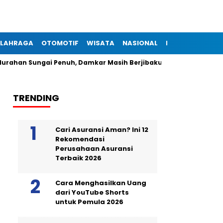
LAHRAGA
OTOMOTIF
WISATA
NASIONAL
INTERNASIONAL
han Sungai Penuh, Damkar Masih Berjibaku Padamkan Api
4
TRENDING
Cari Asuransi Aman? Ini 12
Rekomendasi
Perusahaan Asuransi
Terbaik 2026
Cara Menghasilkan Uang
dari YouTube Shorts
untuk Pemula 2026