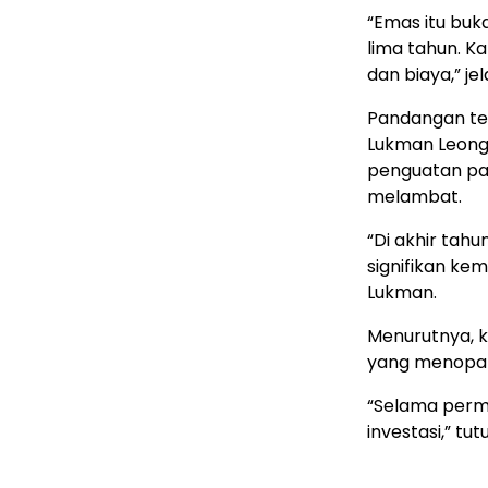
“Emas itu buk
lima tahun. Ka
dan biaya,” je
Pandangan ter
Lukman Leong.
penguatan pad
melambat.
“Di akhir tah
signifikan kem
Lukman.
Menurutnya, 
yang menopan
“Selama permi
investasi,” tu