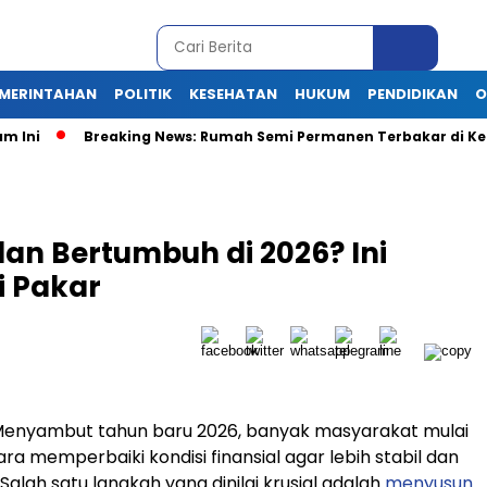
MERINTAHAN
POLITIK
KESEHATAN
HUKUM
PENDIDIKAN
O
ni
Breaking News: Rumah Semi Permanen Terbakar di Kelura
dan Bertumbuh di 2026? Ini
i Pakar
enyambut tahun baru 2026, banyak masyarakat mulai
ra memperbaiki kondisi finansial agar lebih stabil dan
alah satu langkah yang dinilai krusial adalah
menyusun