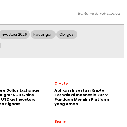
Berita ini 15 kali dibaca
Investasi 2026
Keuangan
Obligasi
Crypto
re Dollar Exchange
Aplikasi Investasi Kripto
night: SGD Gains
Terbaik di Indonesia 2026:
 USD as Investors
Panduan Memilih Platform
ed Signals
yang Aman
Bisnis