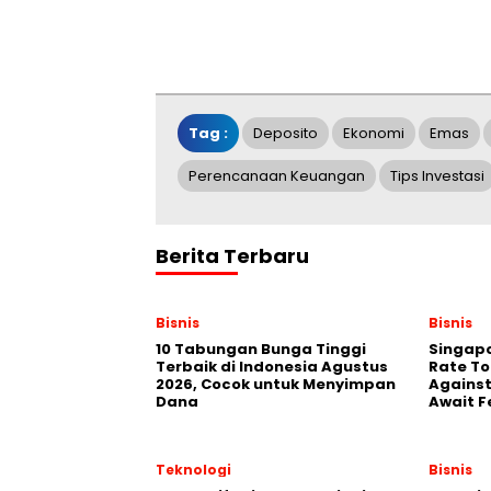
Tag :
Deposito
Ekonomi
Emas
Perencanaan Keuangan
Tips Investasi
Berita Terbaru
Bisnis
Bisnis
10 Tabungan Bunga Tinggi
Singapo
Terbaik di Indonesia Agustus
Rate To
2026, Cocok untuk Menyimpan
Against
Dana
Await F
Teknologi
Bisnis