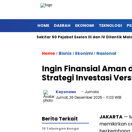
HOME
DAERAH
EKONOMI
TEKNOLOGI
PE
r-Besaran, Sekitar 50 Pejabat Eselon III dan IV Dilantik Malam I
Home
Bisnis
Ekonimi
Nasional
/
/
/
Ingin Finansial Aman 
Strategi Investasi Vers
Kayonews
- Jurnalis
Jumat, 26 Desember 2025
- 11:03 WIB
JAKARTA
— M
Berita Terkait
memikirkan ca
10 Tabungan Bunga
berkembang. S