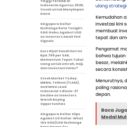
Tinggi Terbaik di
ulang strategi
Indonesia Agustus 2026,
Cocok untuk Menyimpan
Dana
Kemudahan ak
investasi kin
Singapore Dollar
Exchange Rate Tonight:
membuat inve
SGD Gains Against USD
as Investors Await Fed
tepat dan am
Signals
Pengamat mat
Kurs Riyal Saudi Hari Ini
bahwa tujuan
Rp4.766 per SAR,
Momentum Tepat Tukar
besar, melain
Uang untuk Umrah, Haji,
dan Investasi Valas?
secara konsis
Stock Market Today:
Menurutnya, d
MBMA, Telkom (TLKM),
paling rasion
and MIKA Lead
Indonesia’s Bisnis-27
depan.
Decline as Investors
Watch Buying
Opportunities
Baca Juga 
Singapore Dollar Slips
Modal Mula
Against US Dollar: What
the SGD/USD Exchange
Rate Means for