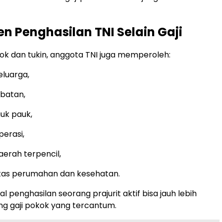
 Penghasilan TNI Selain Gaji
okok dan tukin, anggota TNI juga memperoleh:
eluarga,
abatan,
auk pauk,
perasi,
aerah terpencil,
litas perumahan dan kesehatan.
tal penghasilan seorang prajurit aktif bisa jauh lebih
ng gaji pokok yang tercantum.