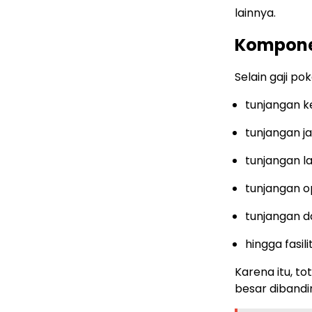
lainnya.
Komponen
Selain gaji p
tunjangan k
tunjangan j
tunjangan l
tunjangan o
tunjangan d
hingga fasi
Karena itu, to
besar dibandi