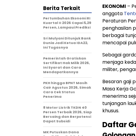
EKONOMI
– P
Berita Terkait
anggota
Tent
Pertumbuhan Ekonomi RI
Peraturan Pe
Kuartal II 2026 Capai 5,29
penghasilan pr
Persen, Lampaui Prediksi
berbagai tunj
Sri Mulyani Ditunjuk Bank
mencapai pulu
Dunia Jadi Ketua IDA22,
Ini Tugasnya
Sebagai garda
Pemerintah Gratiskan
menjaga kedau
Sertifikat Hak Milik 2026,
Ini Syarat dan Cara
militer, peng
Mendapatkannya
Besaran gaji 
PKH hingga BPNT Masih
Cair Agustus 2026, Simak
Masa Kerja Go
Cara Cek Status
menerima seju
Penerima
tunjangan lau
8 Motor Listrik TKDN 40
khusus.
Persen Terbaik 2026, Siap
Bersaing dan Berpotensi
Dapat Subsidi
Daftar G
MK Putuskan Dana
Golongan