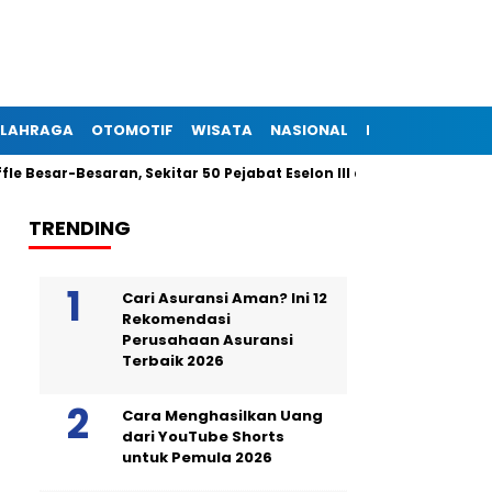
LAHRAGA
OTOMOTIF
WISATA
NASIONAL
INTERNASIONAL
esaran, Sekitar 50 Pejabat Eselon III dan IV Dilantik Malam Ini
TRENDING
Cari Asuransi Aman? Ini 12
Rekomendasi
Perusahaan Asuransi
Terbaik 2026
Cara Menghasilkan Uang
dari YouTube Shorts
untuk Pemula 2026