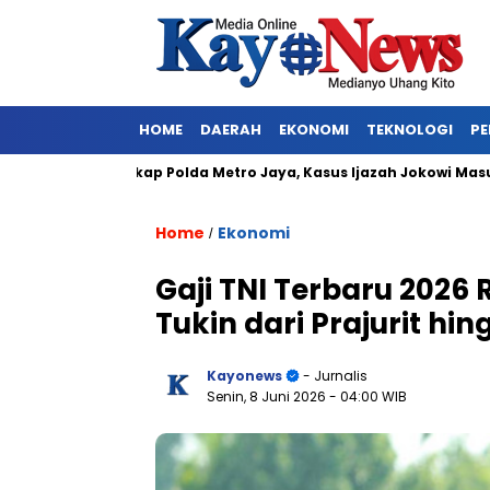
HOME
DAERAH
EKONOMI
TEKNOLOGI
PE
kan Ditangkap Polda Metro Jaya, Kasus Ijazah Jokowi Masuk Baba
Home
Ekonomi
/
Gaji TNI Terbaru 2026 
Tukin dari Prajurit hi
Kayonews
- Jurnalis
Senin, 8 Juni 2026
- 04:00 WIB