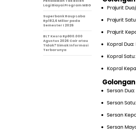
Pendidikan Tak Boleh
Lagi Biayai Program MBG
Prajurit Dua
Superbank Raup Laba
Prajurit Sat
Rp182,6 Miliar pada
Semester I 2026
Prajurit Kep
BLT Kesra Rp900.000
Agustus 2026 Cair atau
Kopral Dua:
Tidak? Simak Informasi
Terbarunya
Kopral Satu:
Kopral Kepa
Golongan 
Sersan Dua:
Sersan Satu:
Sersan Kepa
Sersan Mayo