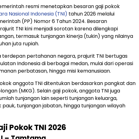
emerintah resmi menetapkan besaran gaji pokok
ara Nasional Indonesia (TNI)
tahun 2026 melalui
merintah (PP) Nomor 6 Tahun 2024. Besaran
ajurit TNI kini menjadi sorotan karena dilengkapi
angan, termasuk tunjangan kinerja (tukin) yang nilainya
han juta rupiah.
 terdepan pertahanan negara, prajurit TNI bertugas
latan Indonesia di berbagai medan, mulai dari operasi
amanan perbatasan, hingga misi kemanusiaan.
pokok anggota TNI ditentukan berdasarkan pangkat dan
longan (MKG). Selain gaji pokok, anggota TNI juga
mlah tunjangan lain seperti tunjangan keluarga,
k pauk, tunjangan jabatan, hingga tunjangan wilayah
aji Pokok TNI 2026
 I – Tamtama