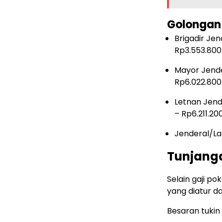
Golongan 
Brigadir J
Rp3.553.800
Mayor Jend
Rp6.022.800
Letnan Jen
– Rp6.211.20
Jenderal/La
Tunjanga
Selain gaji p
yang diatur d
Besaran tukin