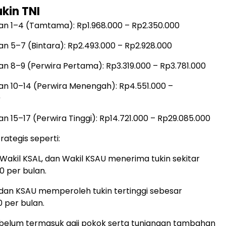
ukin TNI
an 1–4 (Tamtama): Rp1.968.000 – Rp2.350.000
an 5–7 (Bintara): Rp2.493.000 – Rp2.928.000
an 8–9 (Perwira Pertama): Rp3.319.000 – Rp3.781.000
an 10–14 (Perwira Menengah): Rp4.551.000 –
0
n 15–17 (Perwira Tinggi): Rp14.721.000 – Rp29.085.000
trategis seperti:
 Wakil KSAL, dan Wakil KSAU menerima tukin sekitar
0 per bulan.
 dan KSAU memperoleh tukin tertinggi sebesar
 per bulan.
t belum termasuk gaji pokok serta tunjangan tambahan