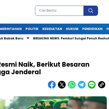
MERINTAHAN
POLITIK
KESEHATAN
HUKUM
PENDIDIKAN
O
k Baru
BREAKING NEWS: Pemkot Sungai Penuh Reshuffle Besar-B
Resmi Naik, Berikut Besaran
ngga Jenderal