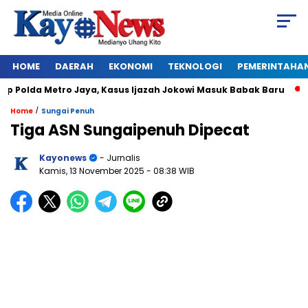
HOME
DAERAH
EKONOMI
TEKNOLOGI
PEMERINTAHA
Polda Metro Jaya, Kasus Ijazah Jokowi Masuk Babak Baru
BRE
/
Home
Sungai Penuh
Tiga ASN Sungaipenuh Dipecat
Kayonews
- Jurnalis
Kamis, 13 November 2025
- 08:38 WIB