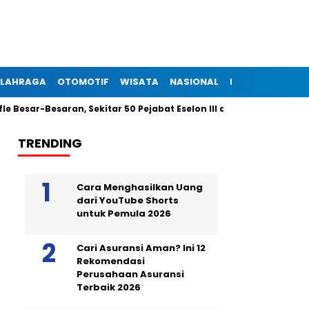
LAHRAGA
OTOMOTIF
WISATA
NASIONAL
INTERNASIONAL
Besaran, Sekitar 50 Pejabat Eselon III dan IV Dilantik Malam Ini
TRENDING
Cara Menghasilkan Uang
dari YouTube Shorts
untuk Pemula 2026
Cari Asuransi Aman? Ini 12
Rekomendasi
Perusahaan Asuransi
Terbaik 2026