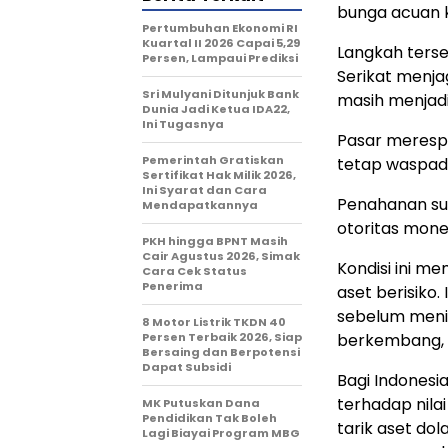
bunga acuan k
Pertumbuhan Ekonomi RI
Kuartal II 2026 Capai 5,29
Langkah terse
Persen, Lampaui Prediksi
Serikat menja
Sri Mulyani Ditunjuk Bank
masih menjadi
Dunia Jadi Ketua IDA22,
Ini Tugasnya
Pasar merespo
Pemerintah Gratiskan
tetap waspad
Sertifikat Hak Milik 2026,
Ini Syarat dan Cara
Penahanan su
Mendapatkannya
otoritas mone
PKH hingga BPNT Masih
Cair Agustus 2026, Simak
Kondisi ini m
Cara Cek Status
Penerima
aset berisiko
sebelum meni
8 Motor Listrik TKDN 40
Persen Terbaik 2026, Siap
berkembang, 
Bersaing dan Berpotensi
Dapat Subsidi
Bagi Indonesi
terhadap nilai
MK Putuskan Dana
Pendidikan Tak Boleh
tarik aset do
Lagi Biayai Program MBG