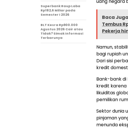
uang negara 
Superbank Raup Laba
Rp182,6 Miliar pada
Semester I 2026
Baca Juga 
Tembus Rp
BLT Kesra Rp900.000
Agustus 2026 Cair atau
Pekerja h
Tidak? Simak Informasi
Terbarunya
Namun, stabil
bagi rupiah un
Dari sisi per
kredit domesti
Bank-bank di
kredit karen
likuiditas glo
pemilikan rum
Sektor dunia 
pinjaman yang
menunda ekspa