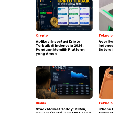
Crypto
Teknolo
Aplikasi Investasi Kripto
Acer Swi
Terbaik di Indonesia 2026:
Indonesi
Panduan Memilih Platform
Baterai
yang Aman
Bisnis
Teknolo
Stock Market Today: MBMA,
iPhone 