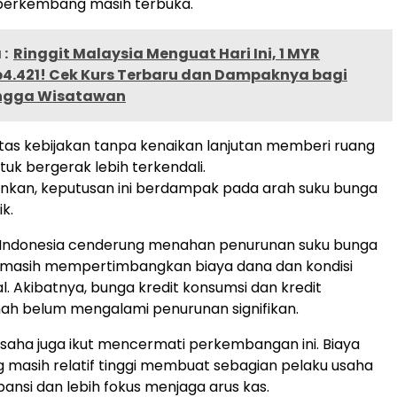
berkembang masih terbuka.
:
Ringgit Malaysia Menguat Hari Ini, 1 MYR
4.421! Cek Kurs Terbaru dan Dampaknya bagi
ingga Wisatawan
itas kebijakan tanpa kenaikan lanjutan memberi ruang
tuk bergerak lebih terkendali.
bankan, keputusan ini berdampak pada arah suku bunga
k.
 Indonesia cenderung menahan penurunan suku bunga
a masih mempertimbangkan biaya dana dan kondisi
bal. Akibatnya, bunga kredit konsumsi dan kredit
ah belum mengalami penurunan signifikan.
usaha juga ikut mencermati perkembangan ini. Biaya
 masih relatif tinggi membuat sebagian pelaku usaha
nsi dan lebih fokus menjaga arus kas.