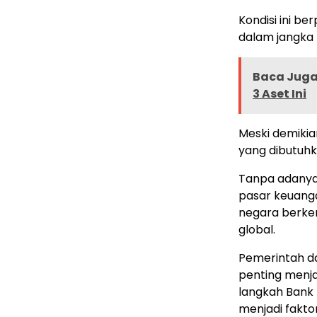
Kondisi ini b
dalam jangka
Baca Juga 
3 Aset Ini
Meski demikia
yang dibutuhk
Tanpa adanya k
pasar keuangan
negara berke
global.
Pemerintah da
penting menjag
langkah Bank 
menjadi fakt