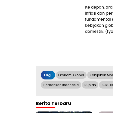
Ke depan, ara
inflasi dan p
fundamental 
kebijakan glo
domestik. (fy
Tag :
Ekonomi Global
Kebijakan Mo
Perbankan Indonesia
Rupiah
Suku B
Berita Terbaru