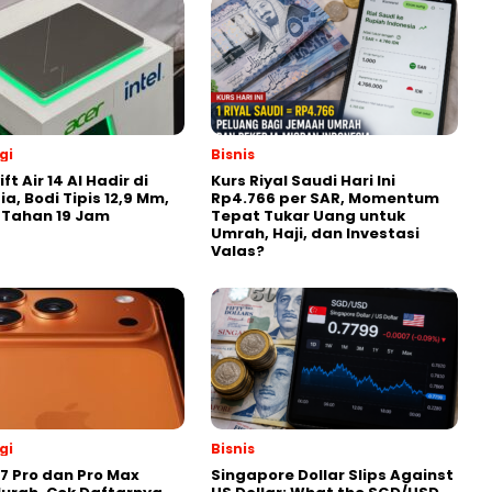
gi
Bisnis
ft Air 14 AI Hadir di
Kurs Riyal Saudi Hari Ini
a, Bodi Tipis 12,9 Mm,
Rp4.766 per SAR, Momentum
 Tahan 19 Jam
Tepat Tukar Uang untuk
Umrah, Haji, dan Investasi
Valas?
gi
Bisnis
17 Pro dan Pro Max
Singapore Dollar Slips Against