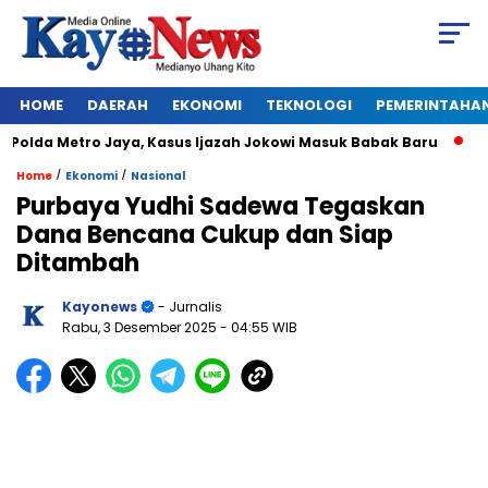
HOME
DAERAH
EKONOMI
TEKNOLOGI
PEMERINTAHA
lda Metro Jaya, Kasus Ijazah Jokowi Masuk Babak Baru
BREA
/
/
Home
Ekonomi
Nasional
Purbaya Yudhi Sadewa Tegaskan
Dana Bencana Cukup dan Siap
Ditambah
Kayonews
- Jurnalis
Rabu, 3 Desember 2025
- 04:55 WIB