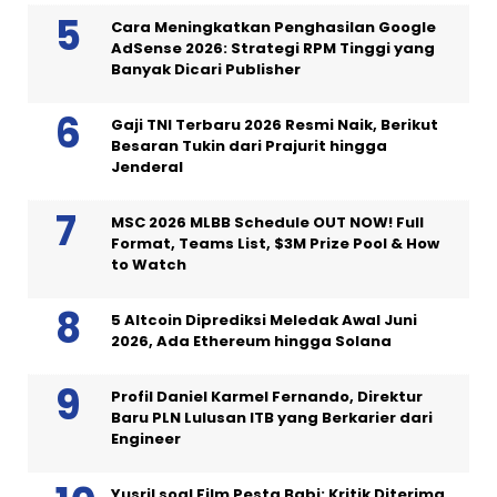
Cara Meningkatkan Penghasilan Google
AdSense 2026: Strategi RPM Tinggi yang
Banyak Dicari Publisher
Gaji TNI Terbaru 2026 Resmi Naik, Berikut
Besaran Tukin dari Prajurit hingga
Jenderal
MSC 2026 MLBB Schedule OUT NOW! Full
Format, Teams List, $3M Prize Pool & How
to Watch
5 Altcoin Diprediksi Meledak Awal Juni
2026, Ada Ethereum hingga Solana
Profil Daniel Karmel Fernando, Direktur
Baru PLN Lulusan ITB yang Berkarier dari
Engineer
Yusril soal Film Pesta Babi: Kritik Diterima,