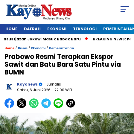
HOME
DAERAH
EKONOMI
TEKNOLOGI
PEMERINTAHA
sus Ijazah Jokowi Masuk Babak Baru
BREAKING NEWS: Pemkot S
/
/
/
Home
Bisnis
Ekonomi
Pemerintahan
Prabowo Resmi Terapkan Ekspor
Sawit dan Batu Bara Satu Pintu via
BUMN
Kayonews
- Jurnalis
Sabtu, 6 Juni 2026
- 22:00 WIB