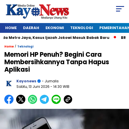
HOME
DAERAH
EKONOMI
TEKNOLOGI
PEMERINTAHA
Metro Jaya, Kasus Ijazah Jokowi Masuk Babak Baru
BREAKING
/
Home
Teknologi
Memori HP Penuh? Begini Cara
Membersihkannya Tanpa Hapus
Aplikasi
Kayonews
- Jurnalis
Sabtu, 13 Juni 2026
- 14:30 WIB