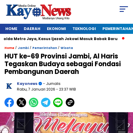
HOME
DAERAH
EKONOMI
TEKNOLOGI
PEMERINTAHA
da Metro Jaya, Kasus Ijazah Jokowi Masuk Babak Baru
BREAKI
/
/
/
Home
Jambi
Pemerintahan
Wisata
HUT ke-69 Provinsi Jambi, Al Haris
Tegaskan Budaya sebagai Fondasi
Pembangunan Daerah
Kayonews
- Jurnalis
Rabu, 7 Januari 2026
- 23:37 WIB