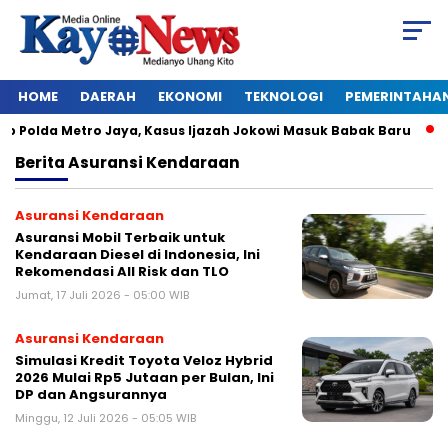
HOME
DAERAH
EKONOMI
TEKNOLOGI
PEMERINTAHA
Polda Metro Jaya, Kasus Ijazah Jokowi Masuk Babak Baru
BR
Berita
Asuransi Kendaraan
Asuransi Kendaraan
Asuransi Mobil Terbaik untuk
Kendaraan Diesel di Indonesia, Ini
Rekomendasi All Risk dan TLO
Jumat, 17 Juli 2026 - 05:00 WIB
Asuransi Kendaraan
Simulasi Kredit Toyota Veloz Hybrid
2026 Mulai Rp5 Jutaan per Bulan, Ini
DP dan Angsurannya
Minggu, 12 Juli 2026 - 05:05 WIB