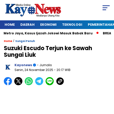
HOME
DAERAH
EKONOMI
TEKNOLOGI
PEMERINTAHA
etro Jaya, Kasus Ijazah Jokowi Masuk Babak Baru
BREAKING N
/
Home
Sungai Penuh
Suzuki Escudo Terjun ke Sawah
Sungai Liuk
Kayonews
- Jurnalis
Senin, 24 November 2025
- 20:17 WIB