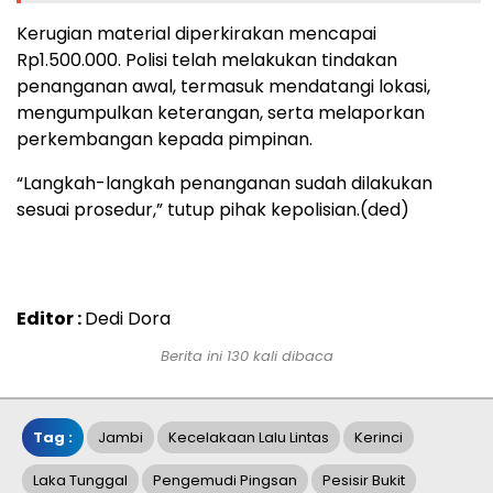
Kerugian material diperkirakan mencapai
Rp1.500.000. Polisi telah melakukan tindakan
penanganan awal, termasuk mendatangi lokasi,
mengumpulkan keterangan, serta melaporkan
perkembangan kepada pimpinan.
“Langkah-langkah penanganan sudah dilakukan
sesuai prosedur,” tutup pihak kepolisian.(ded)
Editor :
Dedi Dora
Berita ini 130 kali dibaca
Tag :
Jambi
Kecelakaan Lalu Lintas
Kerinci
Laka Tunggal
Pengemudi Pingsan
Pesisir Bukit