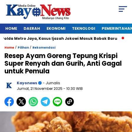
HOME
DAERAH
EKONOMI
TEKNOLOGI
PEMERINTAHA
da Metro Jaya, Kasus Ijazah Jokowi Masuk Babak Baru
BREAK
/
/
Home
Pilihan
Rekomendasi
Resep Ayam Goreng Tepung Krispi
Super Renyah dan Gurih, Anti Gagal
untuk Pemula
Kayonews
- Jurnalis
Jumat, 21 November 2025
- 10:30 WIB