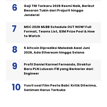
Gaji TNI Terbaru 2026 Resmi Naik, Berikut
Besaran Tukin dari Prajurit hingga
Jenderal
MSC 2026 MLBB Schedule OUT NOW! Full
Format, Teams List, $3M Prize Pool & How
to Watch
5 Altcoin Diprediksi Meledak Awal Juni
2026, Ada Ethereum hingga Solana
Profil Daniel Karmel Fernando, Direktur
Baru PLN Lulusan ITB yang Berkarier dari
Engineer
Yusril soal Film Pesta Babi: Kritik Diterima,
Seniman Harus Terbuka