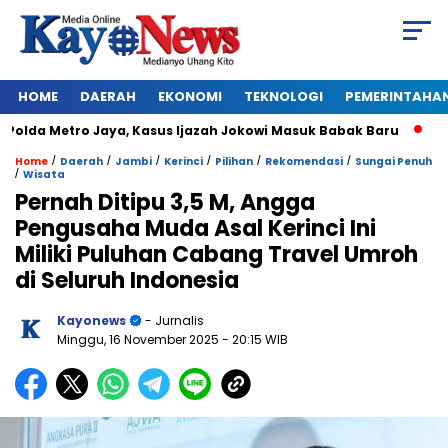
HOME
DAERAH
EKONOMI
TEKNOLOGI
PEMERINTAHA
lda Metro Jaya, Kasus Ijazah Jokowi Masuk Babak Baru
BREA
/
/
/
/
/
/
Home
Daerah
Jambi
Kerinci
Pilihan
Rekomendasi
Sungai Penuh
/
Wisata
Pernah Ditipu 3,5 M, Angga
Pengusaha Muda Asal Kerinci Ini
Miliki Puluhan Cabang Travel Umroh
di Seluruh Indonesia
Kayonews
- Jurnalis
Minggu, 16 November 2025
- 20:15 WIB