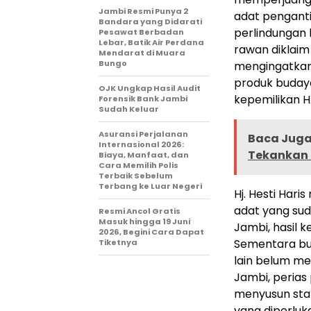
Jambi Resmi Punya 2
adat penganti
Bandara yang Didarati
perlindungan
Pesawat Berbadan
Lebar, Batik Air Perdana
rawan diklaim 
Mendarat di Muara
Bungo
mengingatkan
produk budaya
OJK Ungkap Hasil Audit
kepemilikan H
Forensik Bank Jambi
Sudah Keluar
Asuransi Perjalanan
Baca Juga 
Internasional 2026:
Tekankan
Biaya, Manfaat, dan
Cara Memilih Polis
Terbaik Sebelum
Terbang ke Luar Negeri
Hj. Hesti Har
adat yang sud
Resmi Ancol Gratis
Masuk hingga 19 Juni
Jambi, hasil 
2026, Begini Cara Dapat
Sementara bu
Tiketnya
lain belum me
Jambi, perias
menyusun stan
yang diperluk