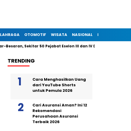
LAHRAGA
OTOMOTIF
WISATA
NASIONAL
INTERNASIONAL
Sekitar 50 Pejabat Eselon III dan IV Dilantik Malam Ini
Bre
TRENDING
Cara Menghasilkan Uang
dari YouTube Shorts
untuk Pemula 2026
Cari Asuransi Aman? Ini 12
Rekomendasi
Perusahaan Asuransi
Terbaik 2026