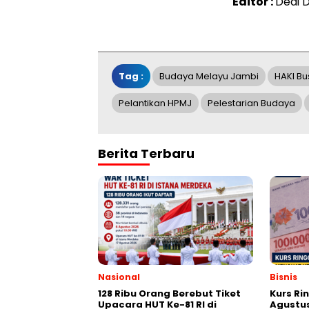
Editor :
Dedi 
Tag :
Budaya Melayu Jambi
HAKI B
Pelantikan HPMJ
Pelestarian Budaya
Berita Terbaru
Nasional
Bisnis
128 Ribu Orang Berebut Tiket
Kurs Rin
Upacara HUT Ke-81 RI di
Agustus