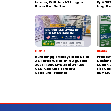
Istana, WNI dari AS hingga
Rp4.38
Rusia Ikut Daftar
bagi Pe
Bisnis
Bisnis
Kurs Ringgit Malaysia ke Dolar
Prabowo
AS Terbaru Hari Ini 6 Agustus
Nasiona
2026: 1.000 MYR Jadi 244,65
Sudah D
USD, Cek Kurs Terbaru
Liter, 
Sebelum Transfer
BBM E10