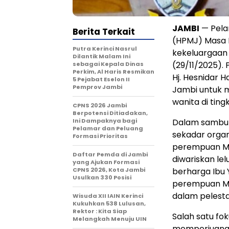
JAMBI
— Pela
Berita Terkait
(HPMJ) Masa 
Putra Kerinci Nasrul
kekeluargaan 
Dilantik Malam Ini
(29/11/2025).
sebagai Kepala Dinas
Perkim, Al Haris Resmikan
Hj. Hesnidar H
5 Pejabat Eselon II
Pemprov Jambi
Jambi untuk m
wanita di tingk
CPNS 2026 Jambi
Berpotensi Ditiadakan,
Ini Dampaknya bagi
Dalam sambut
Pelamar dan Peluang
sekadar organ
Formasi Prioritas
perempuan Me
Daftar Pemda di Jambi
diwariskan lel
yang Ajukan Formasi
CPNS 2026, Kota Jambi
berharga Ibu 
Usulkan 330 Posisi
perempuan Me
dalam pelesta
Wisuda XII IAIN Kerinci
Kukuhkan 538 Lulusan,
Rektor : Kita Siap
Salah satu fo
Melangkah Menuju UIN
memperjuangk