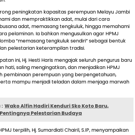
orong peningkatan kapasitas perempuan Melayu Jambi
mi dan mempraktikkan adat, mulai dari cara
usana adat, memasang tengkuluk, hingga memahami
ara pelaminan. Ia bahkan mengusulkan agar HPMJ
omba “memasang tengkuluk sendiri” sebagai bentuk
n pelestarian keterampilan tradisi.
tan ini, Hj. Hesti Haris mengajak seluruh pengurus baru
n hati, saling mengingatkan, dan menjadikan HPMJ
h pembinaan perempuan yang berpengetahuan,
 serta mampu menjadi teladan dalam menjaga marwah
:
Wako Alfin Hadiri Kenduri Sko Koto Baru,
Pentingnya Pelestarian Budaya
J terpilih, Hj. Sumardiati Chairil, S.IP, menyampaikan