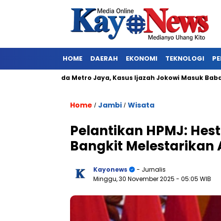
HOME
DAERAH
EKONOMI
TEKNOLOGI
PE
angkap Polda Metro Jaya, Kasus Ijazah Jokowi Masuk Babak Baru
Home
Jambi
Wisata
/
/
Pelantikan HPMJ: Hest
Bangkit Melestarikan 
Kayonews
- Jurnalis
Minggu, 30 November 2025
- 05:05 WIB