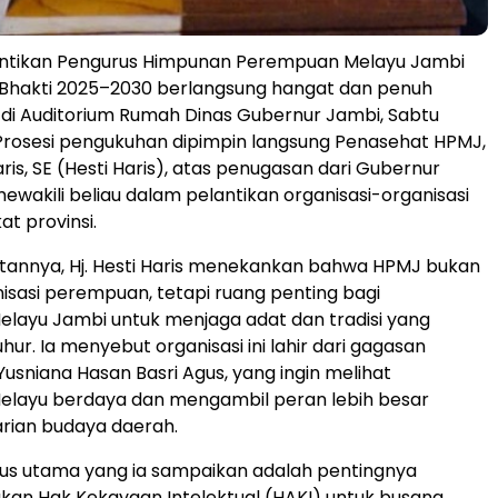
ntikan Pengurus Himpunan Perempuan Melayu Jambi
Bhakti 2025–2030 berlangsung hangat dan penuh
di Auditorium Rumah Dinas Gubernur Jambi, Sabtu
 Prosesi pengukuhan dipimpin langsung Penasehat HPMJ,
aris, SE (Hesti Haris), atas penugasan dari Gubernur
ewakili beliau dalam pelantikan organisasi-organisasi
at provinsi.
annya, Hj. Hesti Haris menekankan bahwa HPMJ bukan
isasi perempuan, tetapi ruang penting bagi
layu Jambi untuk menjaga adat dan tradisi yang
uhur. Ia menyebut organisasi ini lahir dari gagasan
Yusniana Hasan Basri Agus, yang ingin melihat
layu berdaya dan mengambil peran lebih besar
rian budaya daerah.
kus utama yang ia sampaikan adalah pentingnya
an Hak Kekayaan Intelektual (HAKI) untuk busana