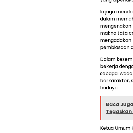
Ia juga mend
dalam memaha
mengenakan b
makna tata c
mengadakan l
pembiasaan da
Dalam kesempa
bekerja denga
sebagai wada
berkarakter,
budaya.
Baca Juga 
Tegaskan 
Ketua Umum HPM