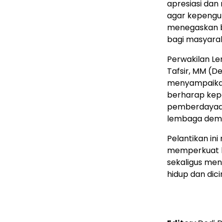
apresiasi da
agar kepengur
menegaskan 
bagi masyara
Perwakilan L
Tafsir, MM (D
menyampaikan
berharap kep
pemberdayaan 
lembaga demi
Pelantikan in
memperkuat k
sekaligus men
hidup dan dic