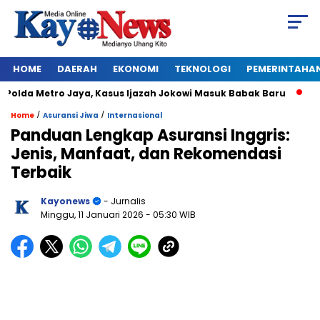
HOME
DAERAH
EKONOMI
TEKNOLOGI
PEMERINTAHA
lda Metro Jaya, Kasus Ijazah Jokowi Masuk Babak Baru
BREAK
/
/
Home
Asuransi Jiwa
Internasional
Panduan Lengkap Asuransi Inggris:
Jenis, Manfaat, dan Rekomendasi
Terbaik
Kayonews
- Jurnalis
Minggu, 11 Januari 2026
- 05:30 WIB