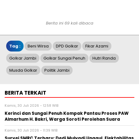
Berita ini 69 kali dibaca
Tag :
Beni Wirsa
DPD Golkar
Fikar Azami
Golkar Jambi
Golkar Sungai Penuh
Hutri Randa
Musda Golkar
Politik Jambi
BERITA TERKAIT
Kamis, 30 Juli 2026 - 12:58 WIB
Kerinci dan Sungai Penuh Kompak Pantau Proses PAW
Almarhum H. Bakri, Warga Soroti Perolehan Suara
Kamis, 30 Juli 2026 - 11:39 WIB
Survei SMRC Terbaru: Dedi Mulyadi Unggul, Elektabilitas