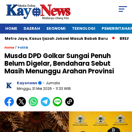
HOME
DAERAH
EKONOMI
TEKNOLOGI
PEMERINTAHA
tro Jaya, Kasus Ijazah Jokowi Masuk Babak Baru
BREAKING NE
/
Home
Politik
Musda DPD Golkar Sungai Penuh
Belum Digelar, Bendahara Sebut
Masih Menunggu Arahan Provinsi
Kayonews
- Jurnalis
Minggu, 31 Mei 2026
- 11:33 WIB