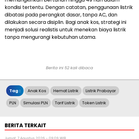
kondisi tertentu. Dengan catatan, penggunaan listrik
dibatasi pada perangkat dasar, tanpa AC, dan
dilakukan secara disiplin. Bagi anak kos, strategi ini
menjadi solusi realistis untuk menekan biaya listrik
tanpa mengurangi kebutuhan utama.
Berita ini 52 kali dibaca
Tag :
Anak Kos
Hemat Listrik
Listrik Prabayar
PLN
Simulasi PLN
Tarif Listrik
Token Listrik
BERITA TERKAIT
Jumat, 7 Agustus 2026 - 09:09 WIB