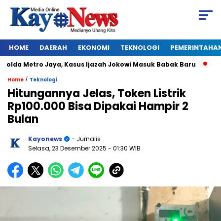
HOME
DAERAH
EKONOMI
TEKNOLOGI
PEMERINTAHA
lda Metro Jaya, Kasus Ijazah Jokowi Masuk Babak Baru
BREAK
/
Home
Teknologi
Hitungannya Jelas, Token Listrik
Rp100.000 Bisa Dipakai Hampir 2
Bulan
Kayonews
- Jurnalis
Selasa, 23 Desember 2025
- 01:30 WIB