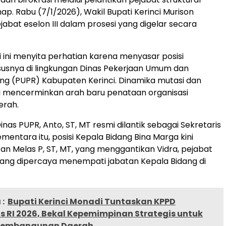
ap. Rabu (7/1/2026), Wakil Bupati Kerinci Murison
jabat eselon III dalam prosesi yang digelar secara
i ini menyita perhatian karena menyasar posisi
ususnya di lingkungan Dinas Pekerjaan Umum dan
g (PUPR) Kabupaten Kerinci. Dinamika mutasi dan
ai mencerminkan arah baru penataan organisasi
erah.
inas PUPR, Anto, ST, MT resmi dilantik sebagai Sekretaris
mentara itu, posisi Kepala Bidang Bina Marga kini
Fran Melas P, ST, MT, yang menggantikan Vidra, pejabat
ang dipercaya menempati jabatan Kepala Bidang di
:
Bupati Kerinci Monadi Tuntaskan KPPD
 RI 2026, Bekal Kepemimpinan Strategis untuk
 Pembangunan Daerah