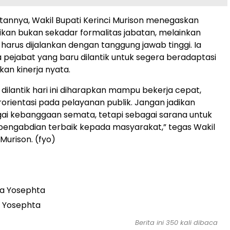
annya, Wakil Bupati Kerinci Murison menegaskan
kan bukan sekadar formalitas jabatan, melainkan
arus dijalankan dengan tanggung jawab tinggi. Ia
pejabat yang baru dilantik untuk segera beradaptasi
an kinerja nyata.
 dilantik hari ini diharapkan mampu bekerja cepat,
rorientasi pada pelayanan publik. Jangan jadikan
ai kebanggaan semata, tetapi sebagai sarana untuk
engabdian terbaik kepada masyarakat,” tegas Wakil
 Murison. (fyo)
a Yosephta
 Yosephta
Berita ini 350 kali dibaca