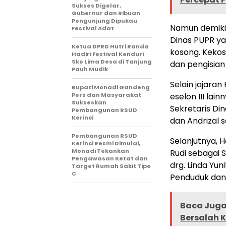
Sukses Digelar,
Gubernur dan Ribuan
Pengunjung Dipukau
Namun demikia
Festival Adat
Dinas PUPR ya
Ketua DPRD Hutri Randa
kosong. Kekos
Hadiri Festival Kenduri
Sko Lima Desa di Tanjung
dan pengisian 
Pauh Mudik
Selain jajaran
Bupati Monadi Gandeng
Pers dan Masyarakat
eselon III lai
Sukseskan
Sekretaris Din
Pembangunan RSUD
Kerinci
dan Andrizal 
Pembangunan RSUD
Selanjutnya, 
Kerinci Resmi Dimulai,
Monadi Tekankan
Rudi sebagai 
Pengawasan Ketat dan
drg. Linda Yu
Target Rumah Sakit Tipe
C
Penduduk dan 
Baca Juga 
Bersalah 