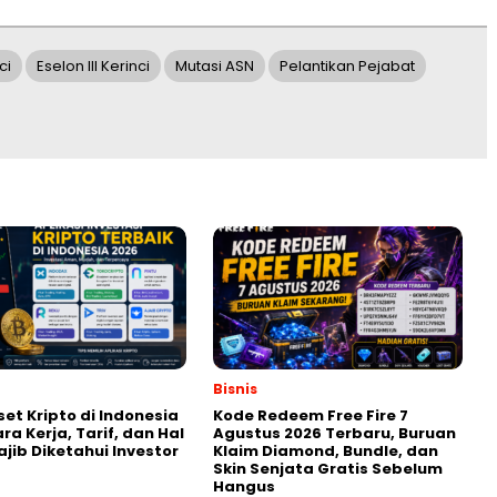
ci
Eselon III Kerinci
Mutasi ASN
Pelantikan Pejabat
Bisnis
set Kripto di Indonesia
Kode Redeem Free Fire 7
ra Kerja, Tarif, dan Hal
Agustus 2026 Terbaru, Buruan
jib Diketahui Investor
Klaim Diamond, Bundle, dan
Skin Senjata Gratis Sebelum
Hangus