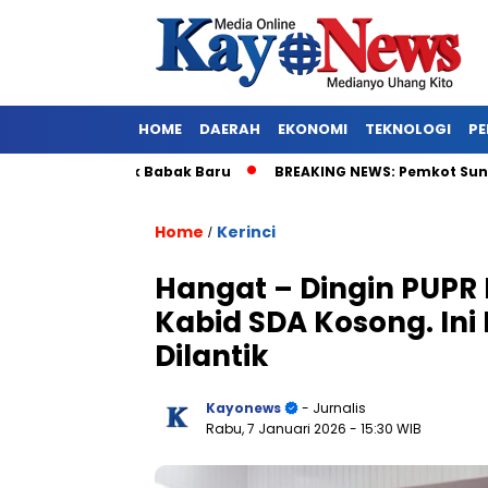
HOME
DAERAH
EKONOMI
TEKNOLOGI
PE
 Jokowi Masuk Babak Baru
BREAKING NEWS: Pemkot Sungai Penu
Home
Kerinci
/
Hangat – Dingin PUPR 
Kabid SDA Kosong. In
Dilantik
Kayonews
- Jurnalis
Rabu, 7 Januari 2026
- 15:30 WIB