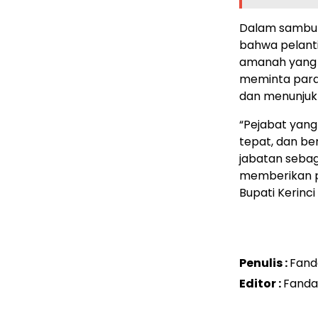
Dalam sambut
bahwa pelanti
amanah yang h
meminta para 
dan menunjukk
“Pejabat yang
tepat, dan be
jabatan sebag
memberikan p
Bupati Kerinci
Penulis :
Fand
Editor :
Fanda