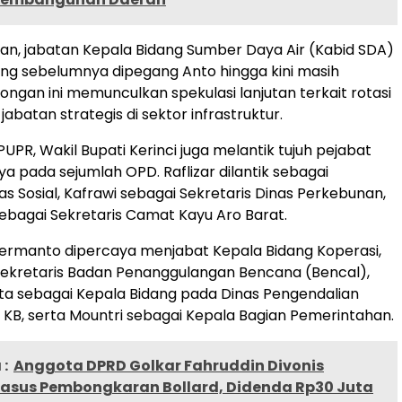
n, jabatan Kepala Bidang Sumber Daya Air (Kabid SDA)
ng sebelumnya dipegang Anto hingga kini masih
ongan ini memunculkan spekulasi lanjutan terkait rotasi
jabatan strategis di sektor infrastruktur.
 PUPR, Wakil Bupati Kerinci juga melantik tujuh pejabat
nnya pada sejumlah OPD. Raflizar dilantik sebagai
as Sosial, Kafrawi sebagai Sekretaris Dinas Perkebunan,
sebagai Sekretaris Camat Kayu Aro Barat.
Hermanto dipercaya menjabat Kepala Bidang Koperasi,
Sekretaris Badan Penanggulangan Bencana (Bencal),
nita sebagai Kepala Bidang pada Dinas Pengendalian
KB, serta Mountri sebagai Kepala Bagian Pemerintahan.
:
Anggota DPRD Golkar Fahruddin Divonis
Kasus Pembongkaran Bollard, Didenda Rp30 Juta