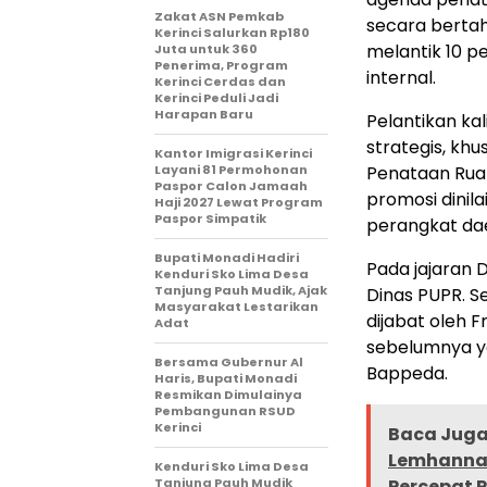
Zakat ASN Pemkab
secara bertah
Kerinci Salurkan Rp180
melantik 10 pe
Juta untuk 360
Penerima, Program
internal.
Kerinci Cerdas dan
Kerinci Peduli Jadi
Harapan Baru
Pelantikan kal
strategis, kh
Kantor Imigrasi Kerinci
Layani 81 Permohonan
Penataan Ruan
Paspor Calon Jamaah
promosi dinil
Haji 2027 Lewat Program
Paspor Simpatik
perangkat da
Bupati Monadi Hadiri
Pada jajaran D
Kenduri Sko Lima Desa
Tanjung Pauh Mudik, Ajak
Dinas PUPR. Se
Masyarakat Lestarikan
dijabat oleh 
Adat
sebelumnya y
Bersama Gubernur Al
Bappeda.
Haris, Bupati Monadi
Resmikan Dimulainya
Pembangunan RSUD
Kerinci
Baca Juga 
Lemhannas
Kenduri Sko Lima Desa
Tanjung Pauh Mudik
Percepat