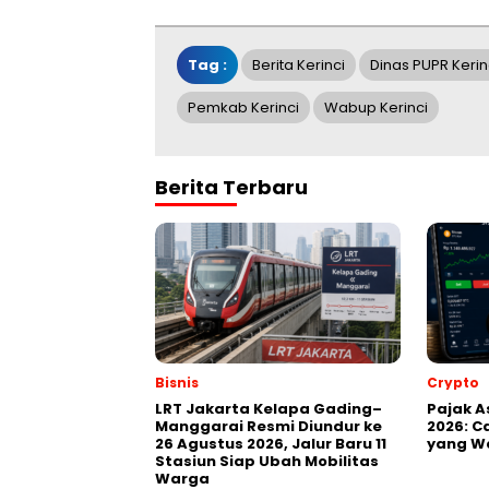
Tag :
Berita Kerinci
Dinas PUPR Kerin
Pemkab Kerinci
Wabup Kerinci
Berita Terbaru
Bisnis
Crypto
LRT Jakarta Kelapa Gading–
Pajak A
Manggarai Resmi Diundur ke
2026: Ca
26 Agustus 2026, Jalur Baru 11
yang Wa
Stasiun Siap Ubah Mobilitas
Warga