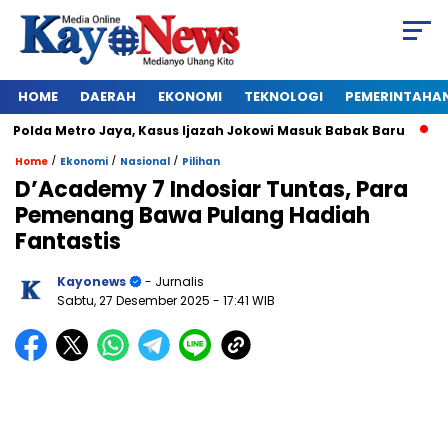
HOME
DAERAH
EKONOMI
TEKNOLOGI
PEMERINTAHA
olda Metro Jaya, Kasus Ijazah Jokowi Masuk Babak Baru
BREA
/
/
/
Home
Ekonomi
Nasional
Pilihan
D’Academy 7 Indosiar Tuntas, Para
Pemenang Bawa Pulang Hadiah
Fantastis
Kayonews
- Jurnalis
Sabtu, 27 Desember 2025
- 17:41 WIB