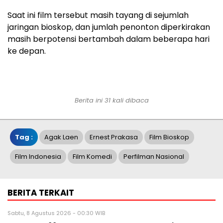
Saat ini film tersebut masih tayang di sejumlah
jaringan bioskop, dan jumlah penonton diperkirakan
masih berpotensi bertambah dalam beberapa hari
ke depan.
Berita ini 31 kali dibaca
Tag :
Agak Laen
Ernest Prakasa
Film Bioskop
Film Indonesia
Film Komedi
Perfilman Nasional
BERITA TERKAIT
Sabtu, 8 Agustus 2026 - 00:30 WIB