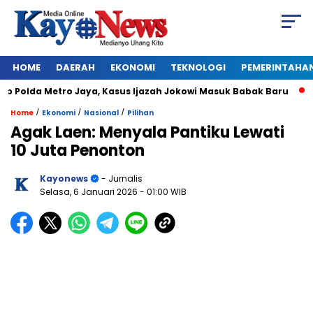
HOME
DAERAH
EKONOMI
TEKNOLOGI
PEMERINTAHA
Polda Metro Jaya, Kasus Ijazah Jokowi Masuk Babak Baru
BRE
/
/
/
Home
Ekonomi
Nasional
Pilihan
Agak Laen: Menyala Pantiku Lewati
10 Juta Penonton
Kayonews
- Jurnalis
Selasa, 6 Januari 2026
- 01:00 WIB