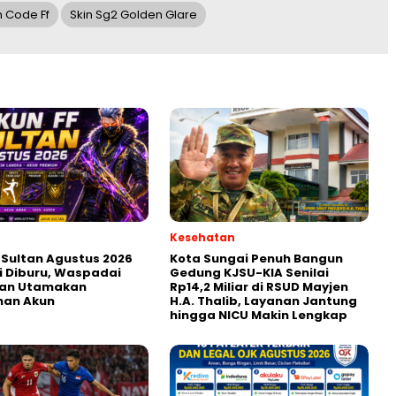
 Code Ff
Skin Sg2 Golden Glare
Kesehatan
 Sultan Agustus 2026
Kota Sungai Penuh Bangun
 Diburu, Waspadai
Gedung KJSU-KIA Senilai
 dan Utamakan
Rp14,2 Miliar di RSUD Mayjen
an Akun
H.A. Thalib, Layanan Jantung
hingga NICU Makin Lengkap