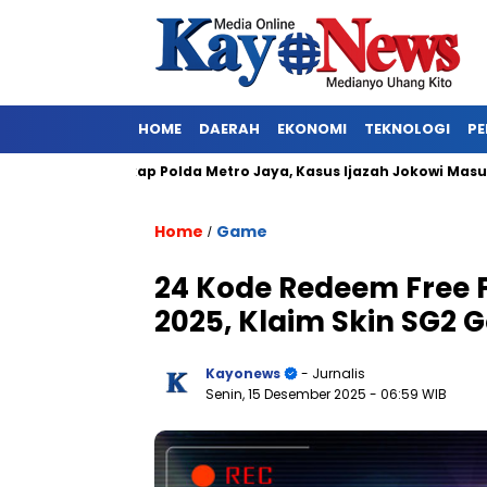
HOME
DAERAH
EKONOMI
TEKNOLOGI
PE
kan Ditangkap Polda Metro Jaya, Kasus Ijazah Jokowi Masuk Baba
Home
Game
/
24 Kode Redeem Free Fi
2025, Klaim Skin SG2 G
Kayonews
- Jurnalis
Senin, 15 Desember 2025
- 06:59 WIB