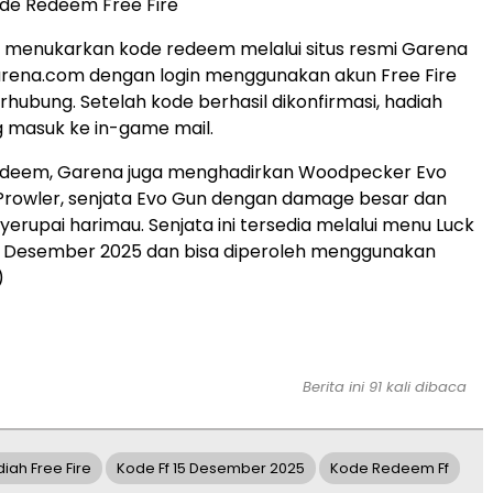
de Redeem Free Fire
 menukarkan kode redeem melalui situs resmi Garena
garena.com dengan login menggunakan akun Free Fire
rhubung. Setelah kode berhasil dikonfirmasi, hadiah
 masuk ke in-game mail.
redeem, Garena juga menghadirkan Woodpecker Evo
Prowler, senjata Evo Gun dengan damage besar dan
erupai harimau. Senjata ini tersedia melalui menu Luck
a Desember 2025 dan bisa diperoleh menggunakan
)
Berita ini 91 kali dibaca
iah Free Fire
Kode Ff 15 Desember 2025
Kode Redeem Ff