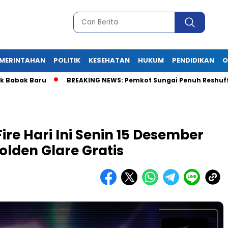
MERINTAHAN
POLITIK
KESEHATAN
HUKUM
PENDIDIKAN
O
k Baru
BREAKING NEWS: Pemkot Sungai Penuh Reshuffle Besar-B
re Hari Ini Senin 15 Desember
olden Glare Gratis