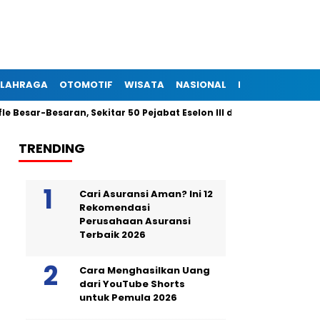
LAHRAGA
OTOMOTIF
WISATA
NASIONAL
INTERNASIONAL
esaran, Sekitar 50 Pejabat Eselon III dan IV Dilantik Malam Ini
TRENDING
Cari Asuransi Aman? Ini 12
Rekomendasi
Perusahaan Asuransi
Terbaik 2026
Cara Menghasilkan Uang
dari YouTube Shorts
untuk Pemula 2026