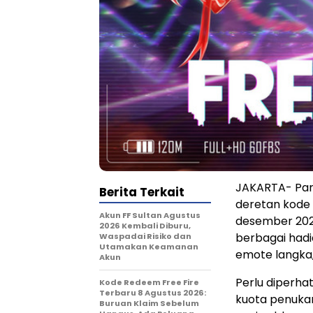
JAKARTA- Par
Berita Terkait
deretan kode r
Akun FF Sultan Agustus
desember 202
2026 Kembali Diburu,
berbagai hadia
Waspadai Risiko dan
Utamakan Keamanan
emote langka,
Akun
Perlu diperha
Kode Redeem Free Fire
Terbaru 8 Agustus 2026:
kuota penukara
Buruan Klaim Sebelum