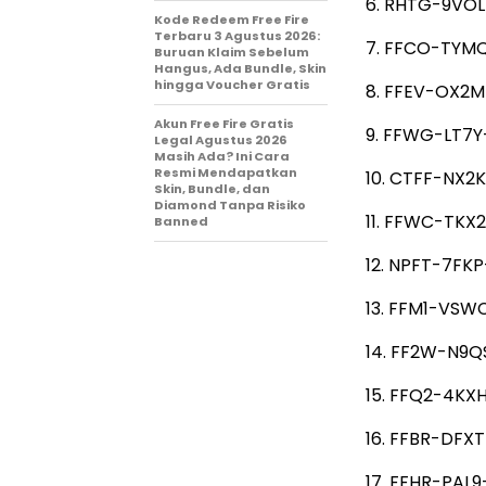
6. RHTG-9VOL
Kode Redeem Free Fire
Terbaru 3 Agustus 2026:
7. FFCO-TYMQ-
Buruan Klaim Sebelum
Hangus, Ada Bundle, Skin
hingga Voucher Gratis
8. FFEV-OX2M
Akun Free Fire Gratis
9. FFWG-LT7Y-
Legal Agustus 2026
Masih Ada? Ini Cara
Resmi Mendapatkan
10. CTFF-NX2K
Skin, Bundle, dan
Diamond Tanpa Risiko
11. FFWC-TKX
Banned
12. NPFT-7FK
13. FFM1-VSWC
14. FF2W-N9Q
15. FFQ2-4KX
16. FFBR-DFX
17. FFHR-PAL9