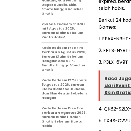
Hangus, Ada Peluang
expired, bera
Dapat Bundle, Skin,
telah habis.
Emote hingga Voucher
Gratis
Berikut 24 kod
25 Kode Redeem FF Hari
Games:
Ini 7 Agustus 2026,
Buruan Klaim Sebelum
Kuota Habis!
1. FFAX-NBHT
Kode Redeem Free Fire
2. FFTS-NYBT
Terbaru 6 Agustus 2026,
Buruan Klaim Sebelum
Hangus! Ada Skin,
3. P3LX-6V9T-
Bundle, hingga Voucher
Gratis
Baca Juga 
Kode Redeem FF Terbaru
5 Agustus 2026, Buruan
dari Even
Klaim Diamond, Bundle,
Skin Grat
dan Skin Gratis Sebelum
Hangus
4. QK82-S2LX
Kode Redeem Free Fire
Terbaru 4 Agustus 2026,
Buruan Klaim Hadiah
5. TX4S-C2VU
Gratis Sebelum Kuota
Habis