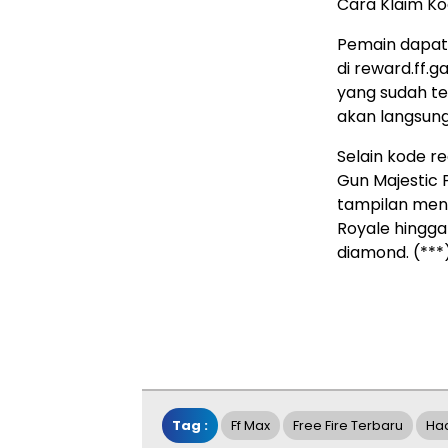
Cara Klaim Ko
Pemain dapat
di reward.ff.
yang sudah te
akan langsung
Selain kode 
Gun Majestic 
tampilan meny
Royale hingg
diamond. (***
Tag :
Ff Max
Free Fire Terbaru
Had