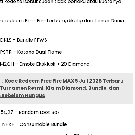
rti kode tersebut sudah tidak berlaku atau kuotanya
e redeem Free Fire terbaru, dikutip dari laman Dunia
-DKLS – Bundle FFWS
-PSTR – Katana Dual Flame
M2QH – Emote Eksklusif + 20 Diamond
:
Kode Redeem Free Fire MAX 5 Juli 2026 Terbaru
t Turnamen Resmi, Klaim Diamond, Bundle, dan
is Sebelum Hangus
-5Q27 – Random Loot Box
-NPKF – Consumable Bundle