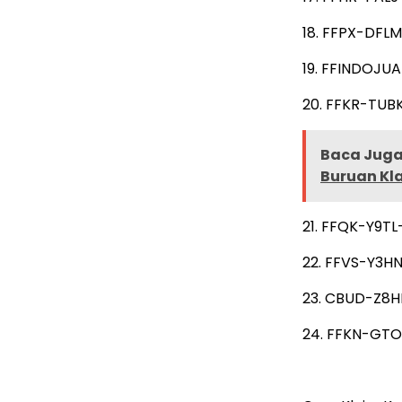
18. FFPX-DFL
19. FFINDOJUA
20. FFKR-TUB
Baca Juga 
Buruan Kl
21. FFQK-Y9TL
22. FFVS-Y3HN
23. CBUD-Z8H
24. FFKN-GTO