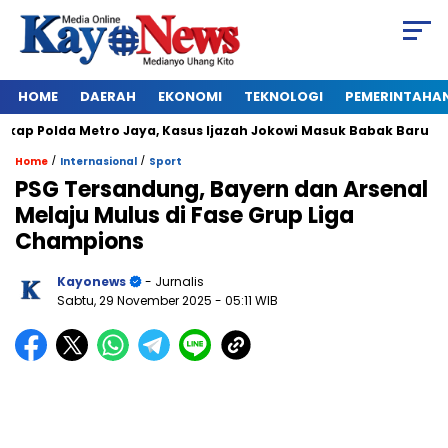
HOME
DAERAH
EKONOMI
TEKNOLOGI
PEMERINTAHA
p Polda Metro Jaya, Kasus Ijazah Jokowi Masuk Babak Baru
/
/
Home
Internasional
Sport
PSG Tersandung, Bayern dan Arsenal
Melaju Mulus di Fase Grup Liga
Champions
Kayonews
- Jurnalis
Sabtu, 29 November 2025
- 05:11 WIB