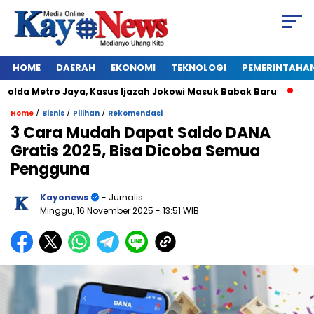
HOME
DAERAH
EKONOMI
TEKNOLOGI
PEMERINTAHA
da Metro Jaya, Kasus Ijazah Jokowi Masuk Babak Baru
BREAKI
/
/
/
Home
Bisnis
Pilihan
Rekomendasi
3 Cara Mudah Dapat Saldo DANA
Gratis 2025, Bisa Dicoba Semua
Pengguna
Kayonews
- Jurnalis
Minggu, 16 November 2025
- 13:51 WIB