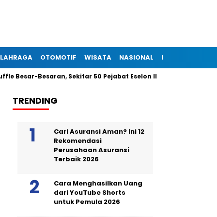
LAHRAGA
OTOMOTIF
WISATA
NASIONAL
INTERNASIONAL
-Besaran, Sekitar 50 Pejabat Eselon III dan IV Dilantik Malam In
TRENDING
Cari Asuransi Aman? Ini 12
Rekomendasi
Perusahaan Asuransi
Terbaik 2026
Cara Menghasilkan Uang
dari YouTube Shorts
untuk Pemula 2026