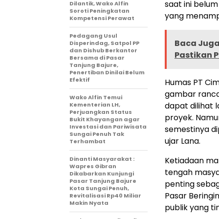
saat ini bel
Dilantik, Wako Alfin
Soroti Peningkatan
yang menampil
Kompetensi Perawat
Pedagang Usul
Baca Juga 
Disperindag, Satpol PP
dan Dishub Berkantor
Pastikan 
Bersama di Pasar
Tanjung Bajure,
Penertiban Dinilai Belum
Efektif
Humas PT Cim
gambar ranca
Wako Alfin Temui
dapat dilihat
Kementerian LH,
Perjuangkan Status
proyek. Namun
Bukit Khayangan agar
Investasi dan Pariwisata
semestinya di
Sungai Penuh Tak
ujar Lana.
Terhambat
Dinanti Masyarakat :
Ketiadaan mak
Wapres Gibran
tengah masyar
Dikabarkan Kunjungi
Pasar Tanjung Bajure
penting sebag
Kota Sungai Penuh,
Pasar Beringi
Revitalisasi Rp40 Miliar
Makin Nyata
publik yang tin