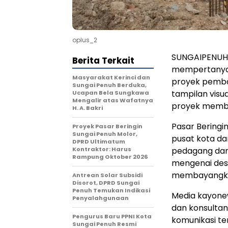
oplus_2
SUNGAIPENUH 
Berita Terkait
mempertanyak
Masyarakat Kerinci dan
proyek pemba
Sungai Penuh Berduka,
tampilan visu
Ucapan Bela Sungkawa
Mengalir atas Wafatnya
proyek membua
H. A. Bakri
Pasar Beringi
Proyek Pasar Beringin
Sungai Penuh Molor,
pusat kota da
DPRD Ultimatum
Kontraktor: Harus
pedagang dan 
Rampung Oktober 2026
mengenai desa
membayangkan
Antrean Solar Subsidi
Disorot, DPRD Sungai
Penuh Temukan Indikasi
Media kayone
Penyalahgunaan
dan konsultan
Pengurus Baru PPNI Kota
komunikasi t
Sungai Penuh Resmi