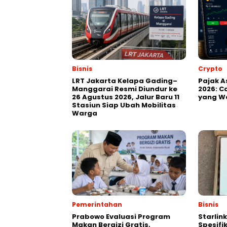
Bisnis
Crypto
LRT Jakarta Kelapa Gading–
Pajak A
Manggarai Resmi Diundur ke
2026: Ca
26 Agustus 2026, Jalur Baru 11
yang Wa
Stasiun Siap Ubah Mobilitas
Warga
Pemerintahan
Bisnis
Prabowo Evaluasi Program
Starlin
Makan Bergizi Gratis,
Spesifi