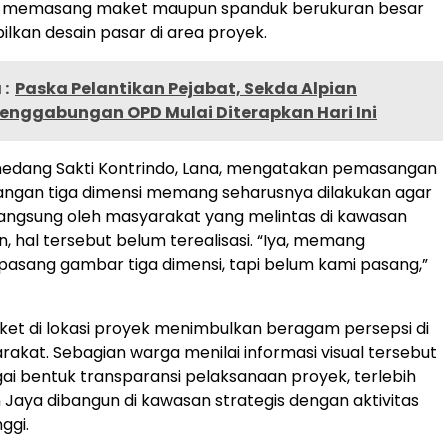
um memasang maket maupun spanduk berukuran besar
kan desain pasar di area proyek.
:
Paska Pelantikan Pejabat, Sekda Alpian
Penggabungan OPD Mulai Diterapkan Hari Ini
edang Sakti Kontrindo, Lana, mengatakan pemasangan
ngan tiga dimensi memang seharusnya dilakukan agar
 langsung oleh masyarakat yang melintas di kawasan
, hal tersebut belum terealisasi. “Iya, memang
pasang gambar tiga dimensi, tapi belum kami pasang,”
et di lokasi proyek menimbulkan beragam persepsi di
akat. Sebagian warga menilai informasi visual tersebut
ai bentuk transparansi pelaksanaan proyek, terlebih
n Jaya dibangun di kawasan strategis dengan aktivitas
ggi.