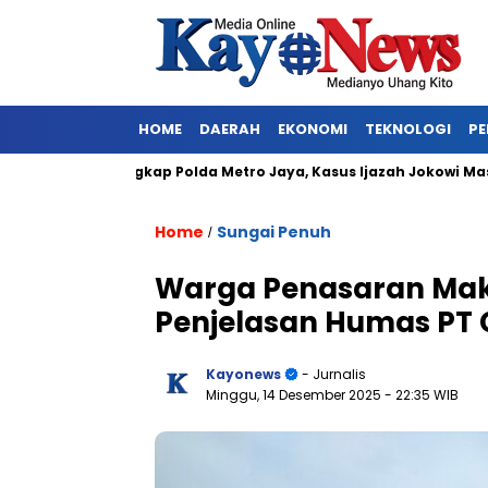
HOME
DAERAH
EKONOMI
TEKNOLOGI
PE
arkan Ditangkap Polda Metro Jaya, Kasus Ijazah Jokowi Masuk Ba
Home
Sungai Penuh
/
Warga Penasaran Maket
Penjelasan Humas PT 
Kayonews
- Jurnalis
Minggu, 14 Desember 2025
- 22:35 WIB