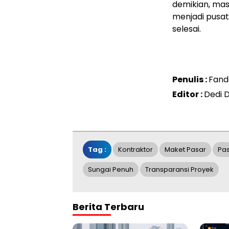
demikian, ma
menjadi pusa
selesai.
Penulis :
Fand
Editor :
Dedi 
Tag :
Kontraktor
Maket Pasar
Pas
Sungai Penuh
Transparansi Proyek
Berita Terbaru