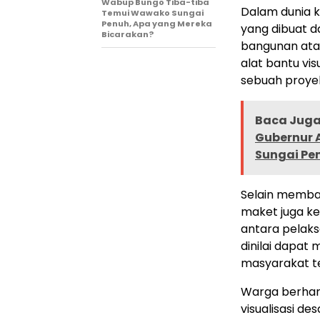
Wabup Bungo Tiba-tiba
Dalam dunia k
Temui Wawako Sungai
Penuh, Apa yang Mereka
yang dibuat d
Bicarakan?
bangunan atau
alat bantu vi
sebuah proye
Baca Juga 
Gubernur A
Sungai Pe
Selain memb
maket juga ke
antara pelaks
dinilai dapat
masyarakat t
Warga berhar
visualisasi de