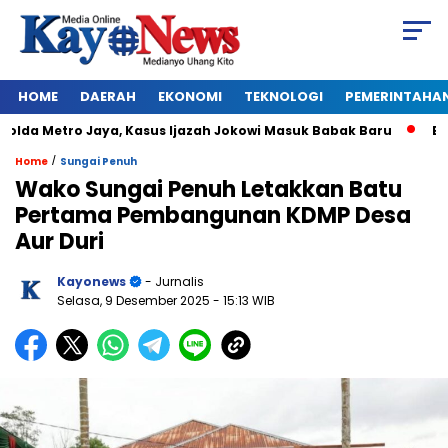
HOME
DAERAH
EKONOMI
TEKNOLOGI
PEMERINTAHA
da Metro Jaya, Kasus Ijazah Jokowi Masuk Babak Baru
BREAKI
/
Home
Sungai Penuh
Wako Sungai Penuh Letakkan Batu
Pertama Pembangunan KDMP Desa
Aur Duri
Kayonews
- Jurnalis
Selasa, 9 Desember 2025
- 15:13 WIB