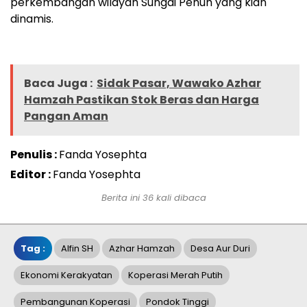
perkembangan wilayah Sungai Penuh yang kian
dinamis.
Baca Juga :
Sidak Pasar, Wawako Azhar
Hamzah Pastikan Stok Beras dan Harga
Pangan Aman
Penulis :
Fanda Yosephta
Editor :
Fanda Yosephta
Berita ini 36 kali dibaca
Tag :
Alfin SH
Azhar Hamzah
Desa Aur Duri
Ekonomi Kerakyatan
Koperasi Merah Putih
Pembangunan Koperasi
Pondok Tinggi