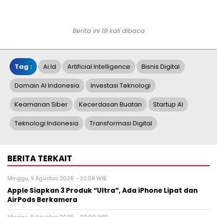
Berita ini 19 kali dibaca
Tag :
Ai.id
Artificial Intelligence
Bisnis Digital
Domain AI Indonesia
Investasi Teknologi
Keamanan Siber
Kecerdasan Buatan
Startup AI
Teknologi Indonesia
Transformasi Digital
BERITA TERKAIT
Minggu, 9 Agustus 2026 - 22:08 WIB
Apple Siapkan 3 Produk “Ultra”, Ada iPhone Lipat dan
AirPods Berkamera
Minggu, 9 Agustus 2026 - 20:00 WIB